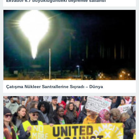
Ekvador 6.7 büyüklüğündeki depremle sallandı
Çatışma Nükleer Santrallerine Sıçradı – Dünya