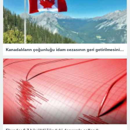
Kanadalıların çoğunluğu idam cezasının geri getirilmesini onaylıyor