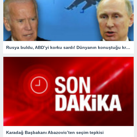
Rusya buldu, ABD’yi korku sardı! Dünyanın konuştuğu krizde kilit ülke Türkiye oldu
Karadağ Başbakanı Abazovic’ten seçim tepkisi