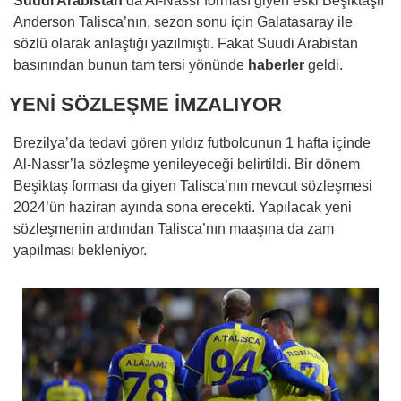
Suudi Arabistan
‘da Al-Nassr forması giyen eski Beşiktaşlı
Anderson Talisca’nın, sezon sonu için Galatasaray ile
sözlü olarak anlaştığı yazılmıştı. Fakat Suudi Arabistan
basınından bunun tam tersi yönünde
haberler
geldi.
YENİ SÖZLEŞME İMZALIYOR
Brezilya’da tedavi gören yıldız futbolcunun 1 hafta içinde
Al-Nassr’la sözleşme yenileyeceği belirtildi. Bir dönem
Beşiktaş forması da giyen Talisca’nın mevcut sözleşmesi
2024’ün haziran ayında sona erecekti. Yapılacak yeni
sözleşmenin ardından Talisca’nın maaşına da zam
yapılması bekleniyor.