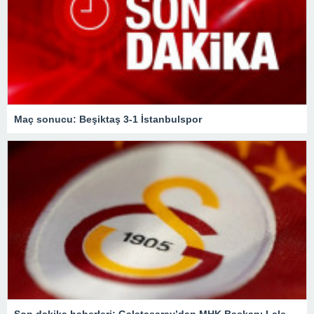
Maç sonucu: Beşiktaş 3-1 İstanbulspor
Son dakika haberleri: Galatasaray’dan MHK Başkanı Lale Orta hakkında flaş açıklama