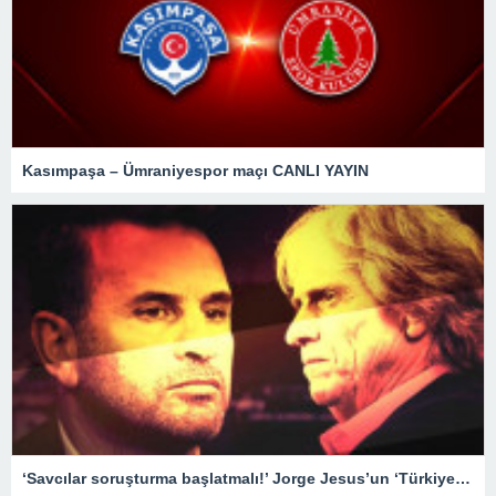
Kasımpaşa – Ümraniyespor maçı CANLI YAYIN
‘Savcılar soruşturma başlatmalı!’ Jorge Jesus’un ‘Türkiye’de maçlar sahada değil, masabaşında kazanılıyor’ sözleri tartışılmaya devam ediyor…