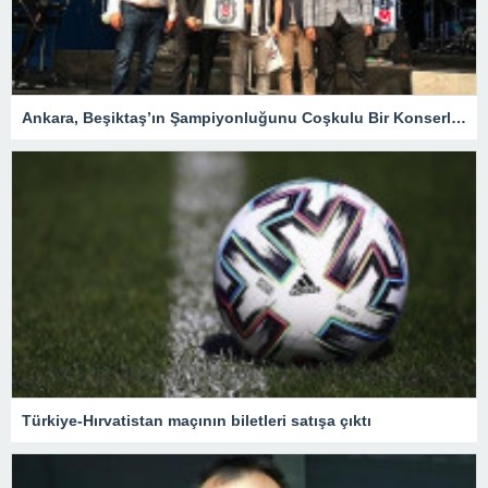
Ankara, Beşiktaş’ın Şampiyonluğunu Coşkulu Bir Konserle Kutladı – Spor
Türkiye-Hırvatistan maçının biletleri satışa çıktı