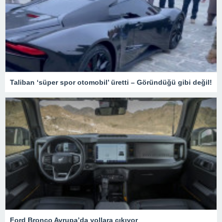
Taliban ‘süper spor otomobil’ üretti – Göründüğü gibi değil!
Ford Bronco Avrupa’da yollara çıkıyor