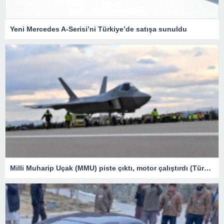
Yeni Mercedes A-Serisi’ni Türkiye’de satışa sunuldu
Milli Muharip Uçak (MMU) piste çıktı, motor çalıştırdı (Türkiye’nin yeni nesil yerli silahları) – Son Dakika Teknoloji Haberleri