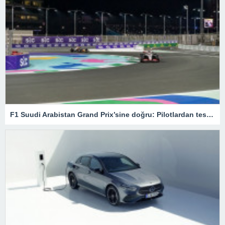
F1 Suudi Arabistan Grand Prix’sine doğru: Pilotlardan test sürüşleri – Son Dakika Spor Haberleri