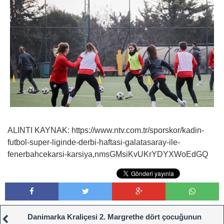
ALINTI KAYNAK: https://www.ntv.com.tr/sporskor/kadin-
futbol-super-liginde-derbi-haftasi-galatasaray-ile-
fenerbahcekarsi-karsiya,nmsGMsiKvUKrYDYXWoEdGQ
Danimarka Kraliçesi 2. Margrethe dört çocuğunun