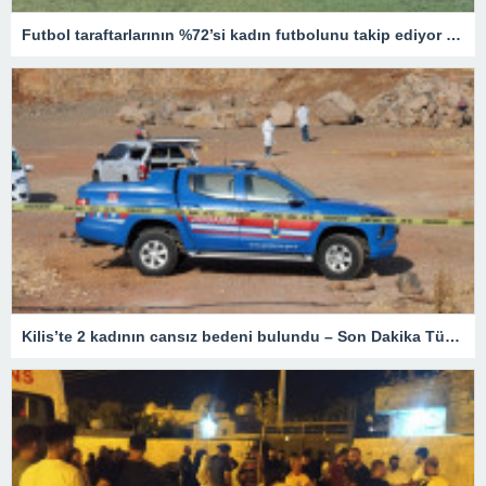
Futbol taraftarlarının %72’si kadın futbolunu takip ediyor – Son Dakika Spor Haberleri
Kilis’te 2 kadının cansız bedeni bulundu – Son Dakika Türkiye Haberleri