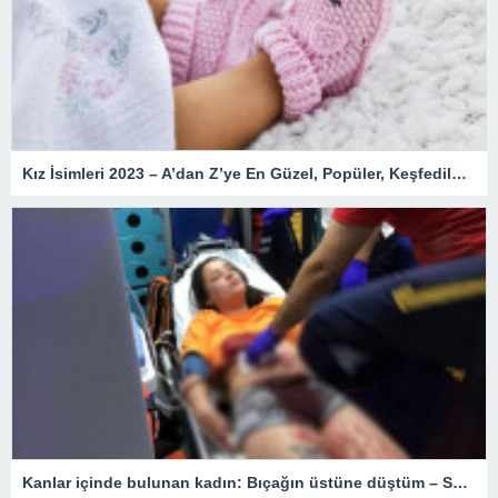
Kız İsimleri 2023 – A’dan Z’ye En Güzel, Popüler, Keşfedilmemiş, Nadir, Yeni, Değişik, Kozmik, Enteresan, Kız Çocuk İsimleri ve Anlamları
Kanlar içinde bulunan kadın: Bıçağın üstüne düştüm – Son Dakika Türkiye Haberleri