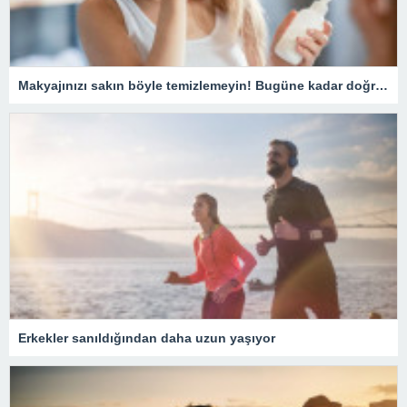
Makyajınızı sakın böyle temizlemeyin! Bugüne kadar doğru bilinen yanlış temizleme yöntemi pahalıya mal oluyor
Erkekler sanıldığından daha uzun yaşıyor