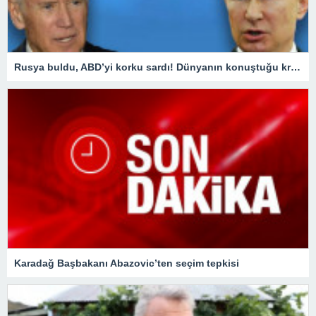
Rusya buldu, ABD’yi korku sardı! Dünyanın konuştuğu krizde kilit ülke Türkiye oldu
Karadağ Başbakanı Abazovic’ten seçim tepkisi