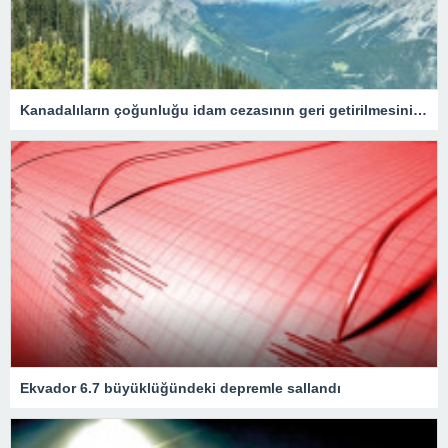
Kanadalıların çoğunluğu idam cezasının geri getirilmesini onaylıyor
Ekvador 6.7 büyüklüğündeki depremle sallandı