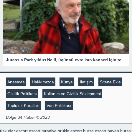
Jurassic Park yıldızı Neill, üçüncü evre kan kanseri için tedavi gördüğünü açıkladı
Anasayfa
Hakkımızda
Künye
İletişim
Sitene Ekle
Gizlilik Politikası
Kullanıcı ve Gizlilik Sözleşmesi
Topluluk Kuralları
Veri Politikası
Bölge 34 Haber © 2023
üsküdar escort
escort mraniye
grükle escort
bursa escort bayan
bursa