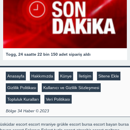
Togg, 24 saatte 22 bin 150 adet sipariş aldı
Anasayfa
Hakkımızda
Künye
İletişim
Sitene Ekle
Gizlilik Politikası
Kullanıcı ve Gizlilik Sözleşmesi
Topluluk Kuralları
Veri Politikası
Bölge 34 Haber © 2023
üsküdar escort
escort mraniye
grükle escort
bursa escort bayan
bursa
bayan escort
Sakarya Eskort
tuzla escort
ataşehir escort
maltepe