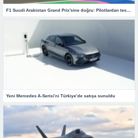
F1 Suudi Arabistan Grand Prix’sine doğru: Pilotlardan test sürüşleri – Son Dakika Spor Haberleri
Yeni Mercedes A-Serisi’ni Türkiye’de satışa sunuldu