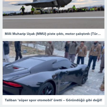
Milli Muharip Uçak (MMU) piste çıktı, motor çalıştırdı (Türkiye’nin yeni nesil yerli silahları) – Son Dakika Teknoloji Haberleri
Taliban ‘süper spor otomobil’ üretti – Göründüğü gibi değil!