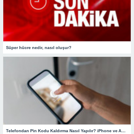
Süper hücre nedir, nasıl oluşur?
Telefondan Pin Kodu Kaldırma Nasıl Yapılır? iPhone ve Android Cihazlarda Pin Kodu Kaldırma – Teknoloji Haberleri