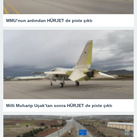
MMU’nun ardından HÜRJET de piste çıktı
Milli Muharip Uçak’tan sonra HÜRJET de piste çıktı