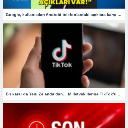
Google, kullanıcıları Android telefonlardaki açıklara karşı uyardı!
Bir karar da Yeni Zelanda’dan… Milletvekillerine TikTok’u yasaklıyorlar!