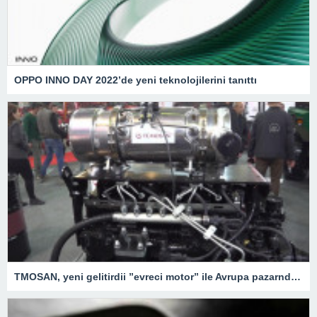
OPPO INNO DAY 2022’de yeni teknolojilerini tanıttı
TMOSAN, yeni gelitirdii ”evreci motor” ile Avrupa pazarnda hzla bymeyi hedefliyor