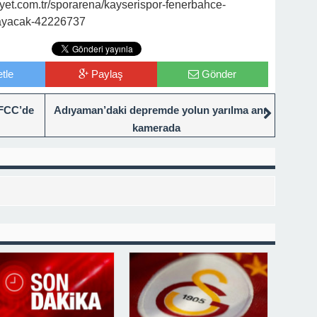
et.com.tr/sporarena/kayserispor-fenerbahce-
mayacak-42226737
tle
Paylaş
Gönder
 FCC’de
Adıyaman’daki depremde yolun yarılma anı
kamerada