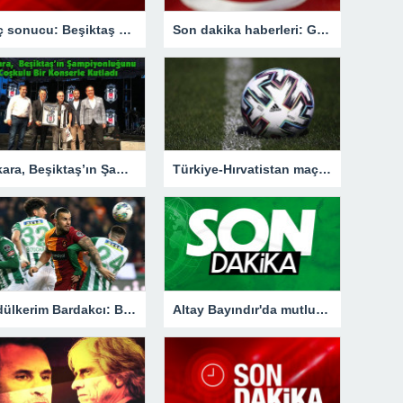
Maç sonucu: Beşiktaş 3-1 İstanbulspor
Son dakika haberleri: Galatasaray’dan MHK Başkanı Lale Orta hakkında flaş açıklama
Ankara, Beşiktaş’ın Şampiyonluğunu Coşkulu Bir Konserle Kutladı – Spor
Türkiye-Hırvatistan maçının biletleri satışa çıktı
Abdülkerim Bardakcı: Beklemediğimiz bir sonuç aldık
Altay Bayındır'da mutlu son! 4 yıllık sözleşme imzalandı