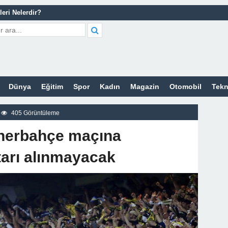
leri Nelerdir?
tleri Nelerdir?
etleri Nelerdir?
tleri Nelerdir?
cort Sitesi
Dünya
Eğitim
Spor
Kadın
Magazin
Otomobil
Tekn
z
405 Görüntüleme
enerbahçe maçına
tarı alınmayacak