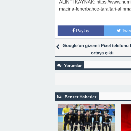
ALINTI KAYNAK: https://www.hurriy
macina-fenerbahce-taraftari-alin
Paylaş
Twee
Google’un gizemli Pixel telefonu
ortaya çıktı
Yorumlar
Benzer Haberler