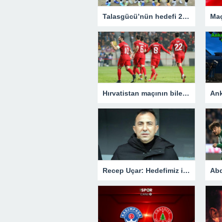
Talasgücü’nün hedefi 24 puanı almak
Hırvatistan maçının biletleri satışa çıktı
Recep Uçar: Hedefimiz ilk kez yer aldığımız ligde kalıcı olmak