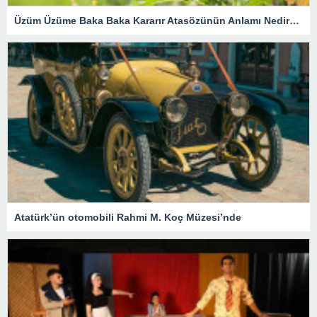
Üzüm Üzüme Baka Baka Kararır Atasözünün Anlamı Nedir? Kısaca Açıklaması Ve Örnek Cümle…
Atatürk’ün otomobili Rahmi M. Koç Müzesi’nde