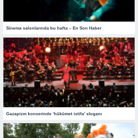
Sinema salonlarında bu hafta – En Son Haber
Gazapizm konserinde ‘hükümet istifa’ sloganı