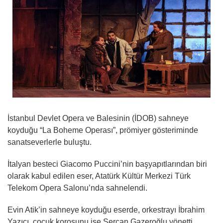
İstanbul Devlet Opera ve Balesinin (İDOB) sahneye
koyduğu “La Boheme Operası”, prömiyer gösteriminde
sanatseverlerle buluştu.
İtalyan besteci Giacomo Puccini’nin başyapıtlarından biri
olarak kabul edilen eser, Atatürk Kültür Merkezi Türk
Telekom Opera Salonu’nda sahnelendi.
Evin Atik’in sahneye koyduğu eserde, orkestrayı İbrahim
Yazıcı, çocuk korosunu ise Sercan Gazeroğlu yönetti.