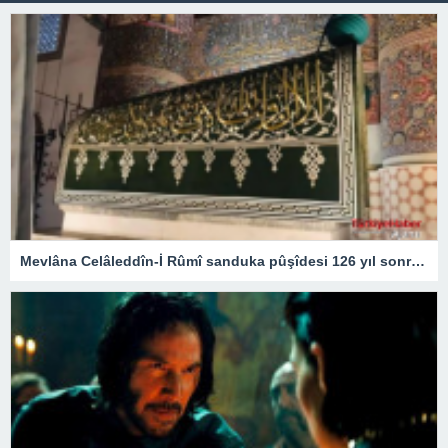
Mevlâna Celâleddîn-İ Rûmî sanduka pûşîdesi 126 yıl sonra yeniden üretildi – Kültür Sanat & Sinema