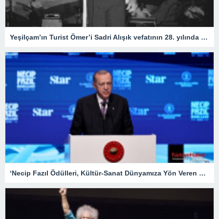
Yeşilçam’ın Turist Ömer’i Sadri Alışık vefatının 28. yılında anılıyor
‘Necip Fazıl Ödülleri, Kültür-Sanat Dünyamıza Yön Veren Etkinliklerdendir’ – Kültür Sanat & Sinema