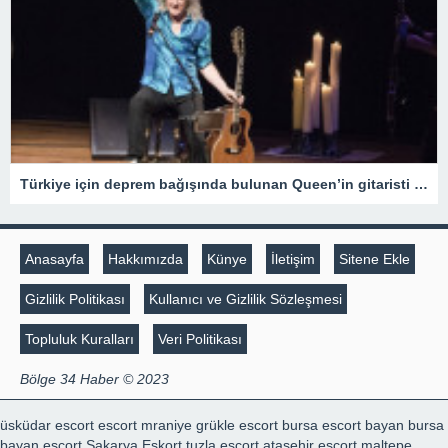
Türkiye için deprem bağışında bulunan Queen’in gitaristi Brian May Sir unvanı aldı
Anasayfa
Hakkımızda
Künye
İletişim
Sitene Ekle
Gizlilik Politikası
Kullanıcı ve Gizlilik Sözleşmesi
Topluluk Kuralları
Veri Politikası
Bölge 34 Haber © 2023
üsküdar escort
escort mraniye
grükle escort
bursa escort bayan
bursa
bayan escort
Sakarya Eskort
tuzla escort
ataşehir escort
maltepe