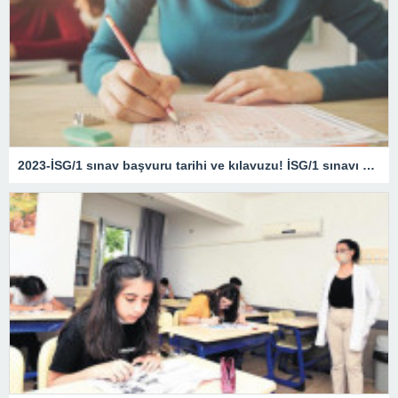
2023-İSG/1 sınav başvuru tarihi ve kılavuzu! İSG/1 sınavı ne zaman?