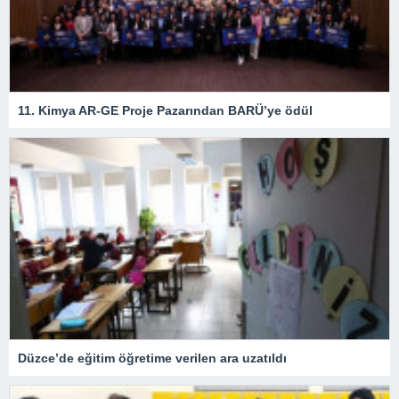
11. Kimya AR-GE Proje Pazarından BARÜ’ye ödül
Düzce’de eğitim öğretime verilen ara uzatıldı