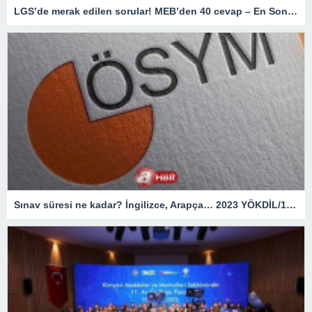
LGS’de merak edilen sorular! MEB’den 40 cevap – En Son Haberler
Sınav süresi ne kadar? İngilizce, Arapça… 2023 YÖKDİL/1 giriş belgesi ekranı