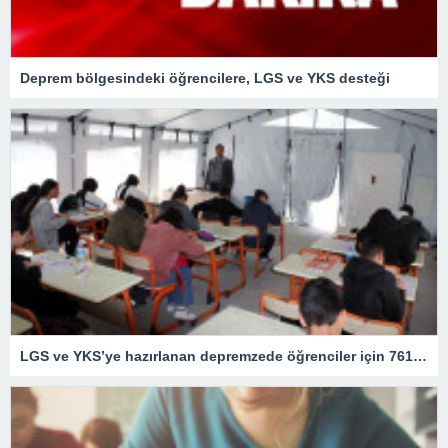
Deprem bölgesindeki öğrencilere, LGS ve YKS desteği
LGS ve YKS’ye hazırlanan depremzede öğrenciler için 761 DYK noktası oluşturuldu – Son Dakika Eğitim Haberleri