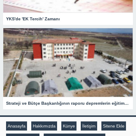
YKS'de 'EK Tercih' Zamanı
Strateji ve Bütçe Başkanlığının raporu depremlerin eğitime etkisini ortaya koydu
Anasayfa
Hakkımızda
Künye
İletişim
Sitene Ekle