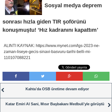
Sosyal medya deprem
sonrası hızla giden TIR şoförünü
konuşmuştu! ‘Hız kadranını kapattım’
ALINTI KAYNAK: https://www.mynet.com/lgs-2023-ne-
zaman-liseye-gecis-sinavi-basvuru-tarihi-belli-mi-
110107088221
Kahta’da OSB üretime devam ediyor
Katar Emiri Al Sani, Mısır Başbakanı Medbuli’yle görüştü