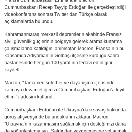
Fransa Cumhurbaşkanı Emmanuel Macron,
Cumhurbaşkanı Recep Tayyip Erdoğan ile gerçekleştirdiği
videokonferans sonrası Twitter’dan Türkçe olarak
açıklamalarda bulundu.
Kahramanmaraş merkezli depremlerin akabinde Fransız
sivil güvenlik güçlerinin bölgeye gelerek arama kurtarma
çalışmalarına katıldığını anımsatan Macron, Fransa’nın bu
kapsamda Adıyaman’ın Gölbaşı ilçesine kurduğu sahra
hastanesinde her gün 100 yaralının tedavi edildiğini
kaydetti.
Macron, “Tamamen seferber ve dayanışma içerisinde
kalmaya devam ettiğimizi Cumhurbaşkanı Erdoğan’a teyit
ettim.” ifadesini kullandı.
Cumhurbaşkanı Erdoğan ile Ukrayna’daki savaş hakkında
görüş alışverişinde bulunduklarını aktaran Macron,
“Ukrayna’nın kazanmasını sağlamak için desteğimizi daha
da yoğunlaştırmalıyız. Saldırıdan vazgeçmesine yol açmak