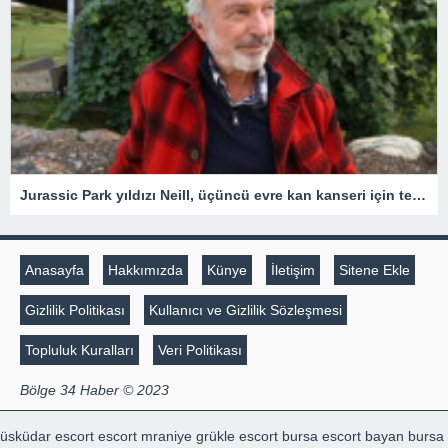
Jurassic Park yıldızı Neill, üçüncü evre kan kanseri için tedavi gördüğünü açıkladı
Anasayfa
Hakkımızda
Künye
İletişim
Sitene Ekle
Gizlilik Politikası
Kullanıcı ve Gizlilik Sözleşmesi
Topluluk Kuralları
Veri Politikası
Bölge 34 Haber © 2023
üsküdar escort
escort mraniye
grükle escort
bursa escort bayan
bursa