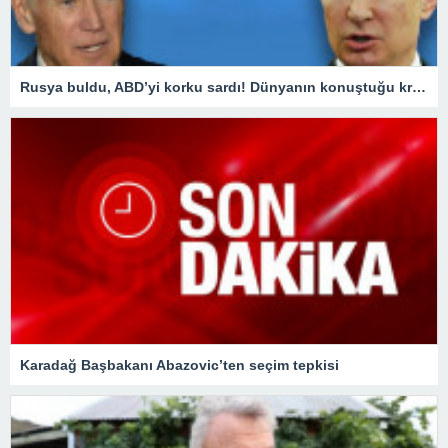
Rusya buldu, ABD’yi korku sardı! Dünyanın konuştuğu krizde kilit ülke Türkiye oldu
Karadağ Başbakanı Abazovic’ten seçim tepkisi