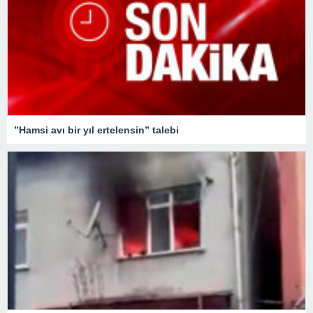
”Hamsi avı bir yıl ertelensin” talebi