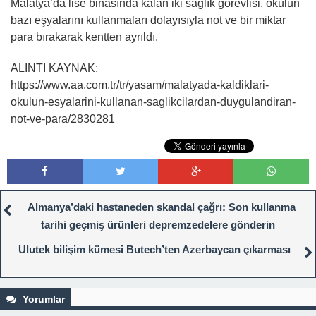
Malatya’da lise binasında kalan iki sağlık görevlisi, okulun
bazı eşyalarını kullanmaları dolayısıyla not ve bir miktar
para bırakarak kentten ayrıldı.
ALINTI KAYNAK:
https://www.aa.com.tr/tr/yasam/malatyada-kaldiklari-
okulun-esyalarini-kullanan-saglikcilardan-duygulandiran-
not-ve-para/2830281
Almanya’daki hastaneden skandal çağrı: Son kullanma
tarihi geçmiş ürünleri depremzedelere gönderin
Ulutek bilişim kümesi Butech’ten Azerbaycan çıkarması
Yorumlar