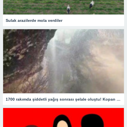
Sulak arazilerde mola verdiler
1700 rakımda şiddetli yağış sonrası şelale oluştu! Kopan kaya parçaları yola savruldu