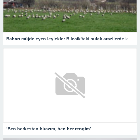
Baharı müjdeleyen leylekler Bilecik'teki sulak arazilerde konakladı
‘Ben herkesten birazım, ben her rengim’