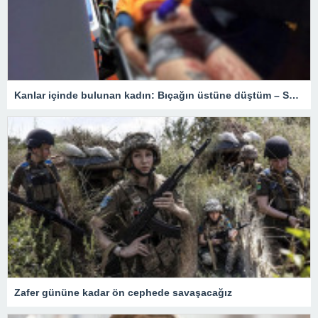
Kanlar içinde bulunan kadın: Bıçağın üstüne düştüm – Son Dakika Türkiye Haberleri
Zafer gününe kadar ön cephede savaşacağız