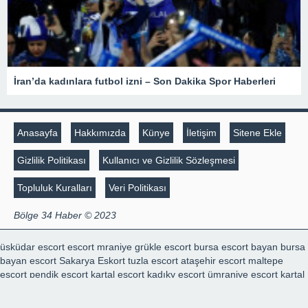
İran’da kadınlara futbol izni – Son Dakika Spor Haberleri
Anasayfa
Hakkımızda
Künye
İletişim
Sitene Ekle
Gizlilik Politikası
Kullanıcı ve Gizlilik Sözleşmesi
Topluluk Kuralları
Veri Politikası
Bölge 34 Haber © 2023
üsküdar escort
escort mraniye
grükle escort
bursa escort bayan
bursa
bayan escort
Sakarya Eskort
tuzla escort
ataşehir escort
maltepe
escort
pendik escort
kartal escort
kadıky escort
ümraniye escort
kartal
escort
marmaris escort
escort konya
escort konya
şişli escort
,
mecidiyeköy escort