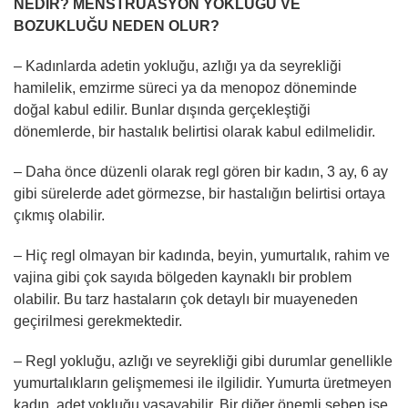
NEDİR?
MENSTRÜASYON YOKLUĞU VE
BOZUKLUĞU NEDEN OLUR?
– Kadınlarda adetin yokluğu, azlığı ya da seyrekliği
hamilelik, emzirme süreci ya da menopoz döneminde
doğal kabul edilir. Bunlar dışında gerçekleştiği
dönemlerde, bir hastalık belirtisi olarak kabul edilmelidir.
– Daha önce düzenli olarak regl gören bir kadın, 3 ay, 6 ay
gibi sürelerde adet görmezse, bir hastalığın belirtisi ortaya
çıkmış olabilir.
– Hiç regl olmayan bir kadında, beyin, yumurtalık, rahim ve
vajina gibi çok sayıda bölgeden kaynaklı bir problem
olabilir. Bu tarz hastaların çok detaylı bir muayeneden
geçirilmesi gerekmektedir.
– Regl yokluğu, azlığı ve seyrekliği gibi durumlar genellikle
yumurtalıkların gelişmemesi ile ilgilidir. Yumurta üretmeyen
kadın, adet yokluğu yaşayabilir. Bir diğer önemli sebep ise,