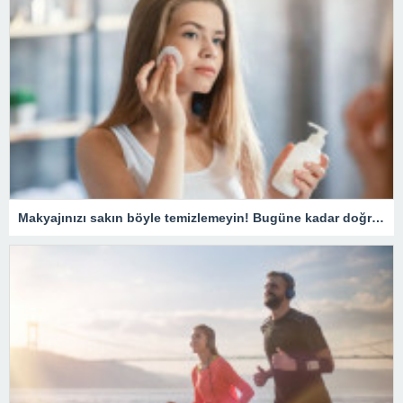
Makyajınızı sakın böyle temizlemeyin! Bugüne kadar doğru bilinen yanlış temizleme yöntemi pahalıya mal oluyor