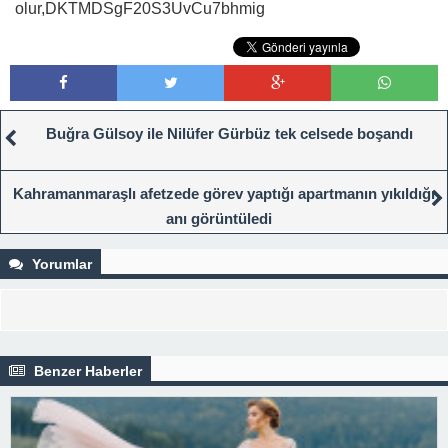
olur,DKTMDSgF20S3UvCu7bhmig
Buğra Gülsoy ile Nilüfer Gürbüz tek celsede boşandı
Kahramanmaraşlı afetzede görev yaptığı apartmanın yıkıldığı
anı görüntüledi
Yorumlar
Benzer Haberler