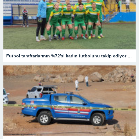
Futbol taraftarlarının %72’si kadın futbolunu takip ediyor – Son Dakika Spor Haberleri