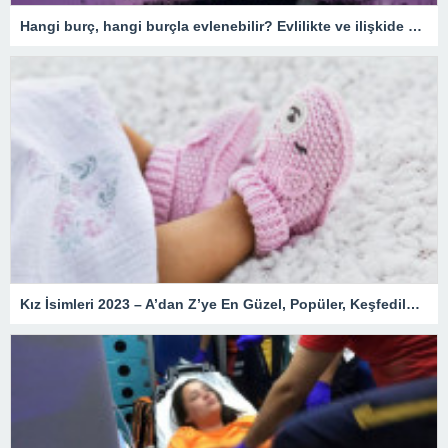
Hangi burç, hangi burçla evlenebilir? Evlilikte ve ilişkide burç uyumu
Kız İsimleri 2023 – A’dan Z’ye En Güzel, Popüler, Keşfedilmemiş, Nadir, Yeni, Değişik, Kozmik, Enteresan, Kız Çocuk İsimleri ve Anlamları