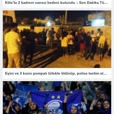
Kilis’te 2 kadının cansız bedeni bulundu – Son Dakika Türkiye Haberleri
Eşini ve 3 kızını pompalı tüfekle öldürüp, polise teslim oldu – Son Dakika Türkiye Haberleri