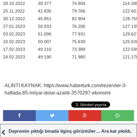
28.10.2022
39.377
74.804
114.18
25.11.2022
42.835
79.766
122.60
30.12.2022
45.851
82.904
128.75
27.01.2023
50.933
76.206
127.13
03.02.2023
51.696
77.931
129.62
10.02.2023
50.007
75.630
125.63
17.02.2023
49.210
73.389
122.59
24.02.2023
49.190
71.980
121.17
ALINTI KAYNAK: https://www.haberturk.com/rezervler-3-
haftada-85-milyar-dolar-azaldi-3570297-ekonomi
Depremin yıktığı binada ilginç görüntüler… Ara kat yıkıldı,