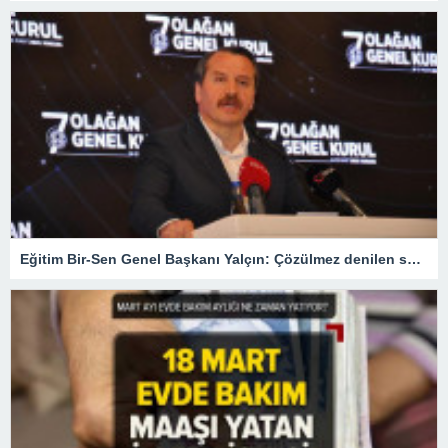
Eğitim Bir-Sen Genel Başkanı Yalçın: Çözülmez denilen sorunları çözdük – Son Haberler