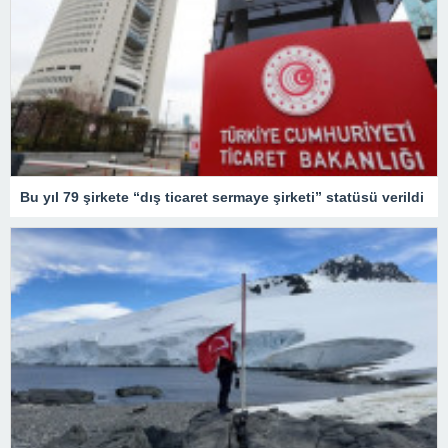
Bu yıl 79 şirkete “dış ticaret sermaye şirketi” statüsü verildi