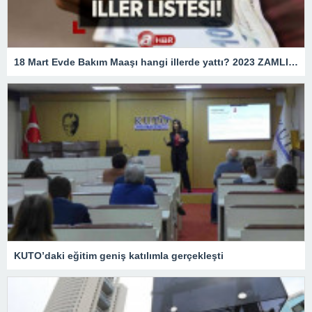
18 Mart Evde Bakım Maaşı hangi illerde yattı? 2023 ZAMLI Evde Bakım Maaşı yatan İLLER LİSTESİ! e-Devlet sorgulama ekranı
KUTO’daki eğitim geniş katılımla gerçekleşti