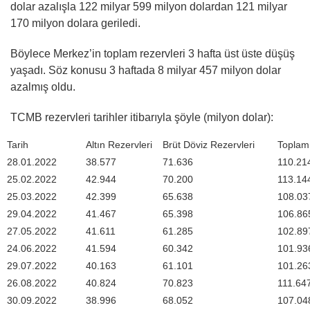
dolar azalışla 122 milyar 599 milyon dolardan 121 milyar
170 milyon dolara geriledi.
Böylece Merkez’in toplam rezervleri 3 hafta üst üste düşüş
yaşadı. Söz konusu 3 haftada 8 milyar 457 milyon dolar
azalmış oldu.
TCMB rezervleri tarihler itibarıyla şöyle (milyon dolar):
Tarih
Altın Rezervleri
Brüt Döviz Rezervleri
Toplam
28.01.2022
38.577
71.636
110.21
25.02.2022
42.944
70.200
113.14
25.03.2022
42.399
65.638
108.03
29.04.2022
41.467
65.398
106.86
27.05.2022
41.611
61.285
102.89
24.06.2022
41.594
60.342
101.93
29.07.2022
40.163
61.101
101.26
26.08.2022
40.824
70.823
111.64
30.09.2022
38.996
68.052
107.04