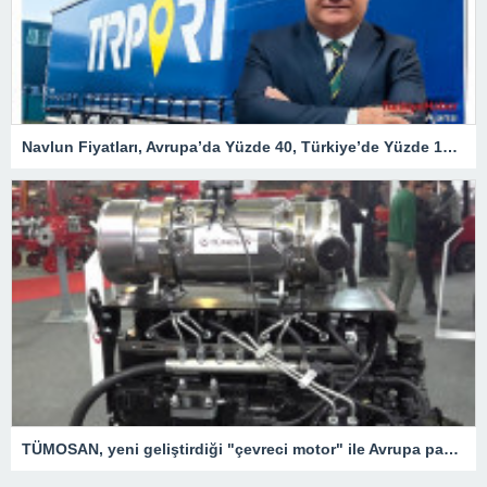
Navlun Fiyatları, Avrupa’da Yüzde 40, Türkiye’de Yüzde 107 Arttı – Ekonomi
TÜMOSAN, yeni geliştirdiği "çevreci motor" ile Avrupa pazarında hızla büyümeyi hedefliyor