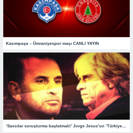
Kasımpaşa – Ümraniyespor maçı CANLI YAYIN
‘Savcılar soruşturma başlatmalı!’ Jorge Jesus’un ‘Türkiye’de maçlar sahada değil, masabaşında kazanılıyor’ sözleri tartışılmaya devam ediyor…