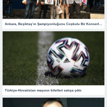
Ankara, Beşiktaş’ın Şampiyonluğunu Coşkulu Bir Konserle Kutladı – Spor
Türkiye-Hırvatistan maçının biletleri satışa çıktı