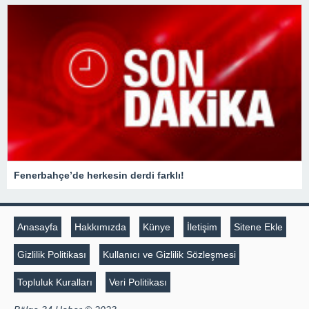
Fenerbahçe’de herkesin derdi farklı!
Anasayfa
Hakkımızda
Künye
İletişim
Sitene Ekle
Gizlilik Politikası
Kullanıcı ve Gizlilik Sözleşmesi
Topluluk Kuralları
Veri Politikası