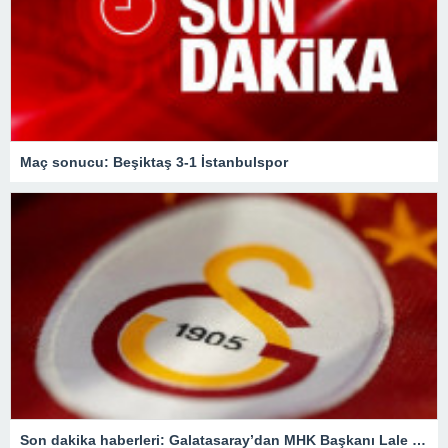
Maç sonucu: Beşiktaş 3-1 İstanbulspor
Son dakika haberleri: Galatasaray’dan MHK Başkanı Lale Orta hakkında flaş açıklama