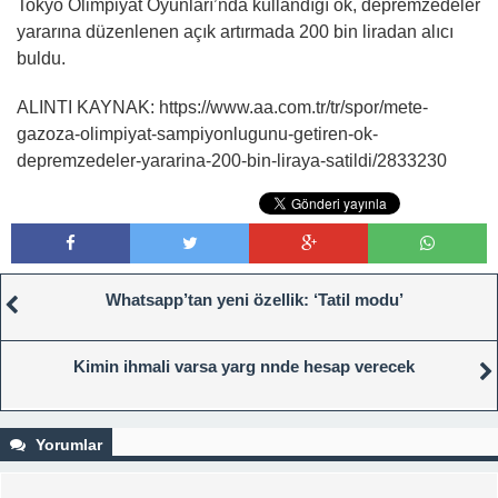
Tokyo Olimpiyat Oyunları’nda kullandığı ok, depremzedeler
yararına düzenlenen açık artırmada 200 bin liradan alıcı
buldu.
ALINTI KAYNAK: https://www.aa.com.tr/tr/spor/mete-
gazoza-olimpiyat-sampiyonlugunu-getiren-ok-
depremzedeler-yararina-200-bin-liraya-satildi/2833230
Whatsapp’tan yeni özellik: ‘Tatil modu’
Kimin ihmali varsa yarg nnde hesap verecek
Yorumlar