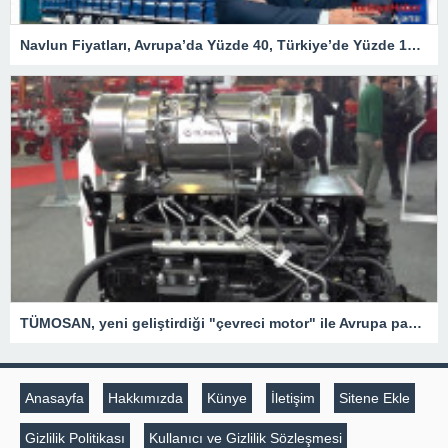
Navlun Fiyatları, Avrupa’da Yüzde 40, Türkiye’de Yüzde 107 Arttı – Ekonomi
TÜMOSAN, yeni geliştirdiği "çevreci motor" ile Avrupa pazarında hızla büyümeyi hedefliyor
Anasayfa
Hakkımızda
Künye
İletişim
Sitene Ekle
Gizlilik Politikası
Kullanıcı ve Gizlilik Sözleşmesi