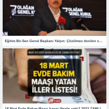
Eğitim Bir-Sen Genel Başkanı Yalçın: Çözülmez denilen sorunları çözdük – Son Haberler
18 Mart Evde Bakım Maaşı hangi illerde yattı? 2023 ZAMLI Evde Bakım Maaşı yatan İLLER LİSTESİ! e-Devlet sorgulama ekranı