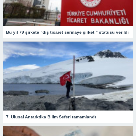
Bu yıl 79 şirkete “dış ticaret sermaye şirketi” statüsü verildi
7. Ulusal Antarktika Bilim Seferi tamamlandı