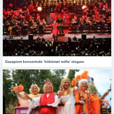
Gazapizm konserinde ‘hükümet istifa’ sloganı