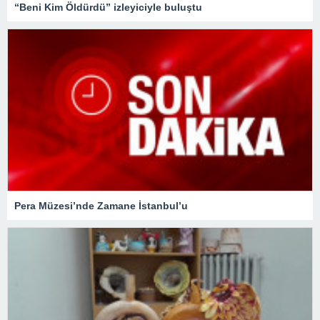
“Beni Kim Öldürdü” izleyiciyle buluştu
Pera Müzesi’nde Zamane İstanbul’u