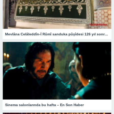
Mevlâna Celâleddîn-İ Rûmî sanduka pûşîdesi 126 yıl sonra yeniden üretildi – Kültür Sanat & Sinema
Sinema salonlarında bu hafta – En Son Haber