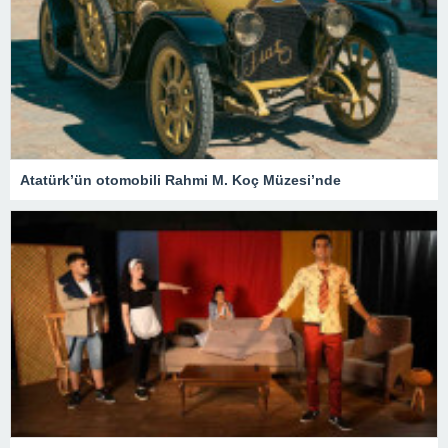
Atatürk’ün otomobili Rahmi M. Koç Müzesi’nde