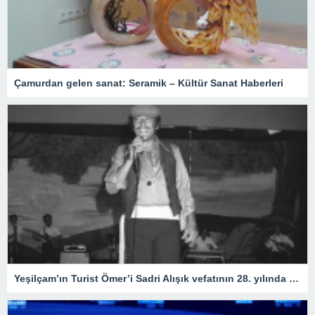
Çamurdan gelen sanat: Seramik – Kültür Sanat Haberleri
Yeşilçam’ın Turist Ömer’i Sadri Alışık vefatının 28. yılında anılıyor