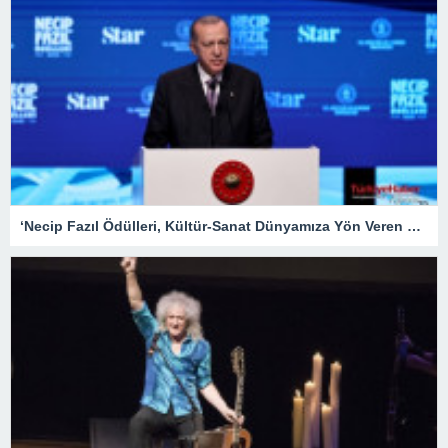
‘Necip Fazıl Ödülleri, Kültür-Sanat Dünyamıza Yön Veren Etkinliklerdendir’ – Kültür Sanat & Sinema