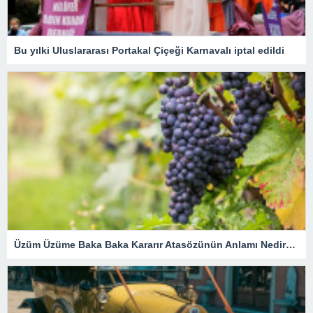
Bu yılki Uluslararası Portakal Çiçeği Karnavalı iptal edildi
Üzüm Üzüme Baka Baka Kararır Atasözünün Anlamı Nedir? Kısaca Açıklaması Ve Örnek Cümle…