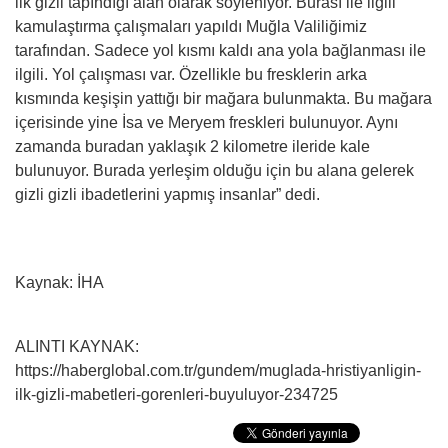
ilk gizli tapındığı alan olarak söyleniyor. Burası ile ilgili
kamulaştırma çalışmaları yapıldı Muğla Valiliğimiz
tarafından. Sadece yol kısmı kaldı ana yola bağlanması ile
ilgili. Yol çalışması var. Özellikle bu fresklerin arka
kısmında keşişin yattığı bir mağara bulunmakta. Bu mağara
içerisinde yine İsa ve Meryem freskleri bulunuyor. Aynı
zamanda buradan yaklaşık 2 kilometre ileride kale
bulunuyor. Burada yerleşim olduğu için bu alana gelerek
gizli gizli ibadetlerini yapmış insanlar” dedi.
Kaynak: İHA
ALINTI KAYNAK:
https://haberglobal.com.tr/gundem/muglada-hristiyanligin-
ilk-gizli-mabetleri-gorenleri-buyuluyor-234725