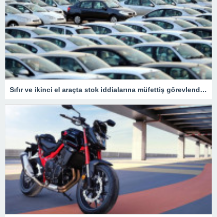
Sıfır ve ikinci el araçta stok iddialarına müfettiş görevlendirildi