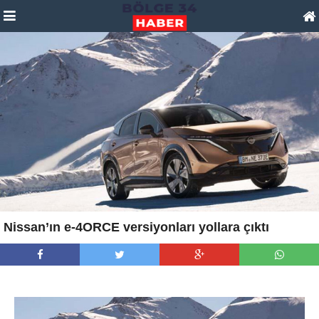
Nissan’ın e-4ORCE versiyonları yollara çıktı