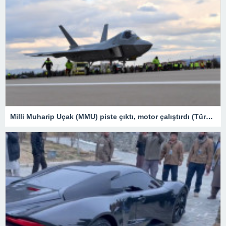
Milli Muharip Uçak (MMU) piste çıktı, motor çalıştırdı (Türkiye’nin yeni nesil yerli silahları) – Son Dakika Teknoloji Haberleri