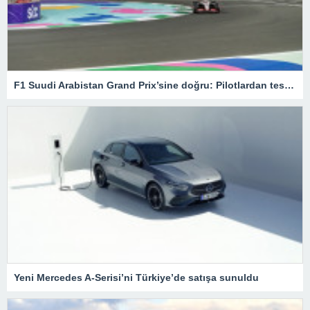
F1 Suudi Arabistan Grand Prix’sine doğru: Pilotlardan test sürüşleri – Son Dakika Spor Haberleri
Yeni Mercedes A-Serisi’ni Türkiye’de satışa sunuldu