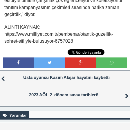
ekibiyle birlikte çalışmak çok eğlenceliydi ve koleksiyonun
tanıtım kampanyasının çekimleri sırasında harika zaman
geçirdik,” diyor.
ALINTI KAYNAK:
https://www.milliyet.com.tr/pembenar/otantik-guzellik-
sohret-stiliyle-bulusuyor-6757028
Usta oyuncu Kazım Akşar hayatını kaybetti
2023 AÖL 2. dönem sınav tarihleri!
Yorumlar