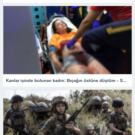
Kanlar içinde bulunan kadın: Bıçağın üstüne düştüm – Son Dakika Türkiye Haberleri