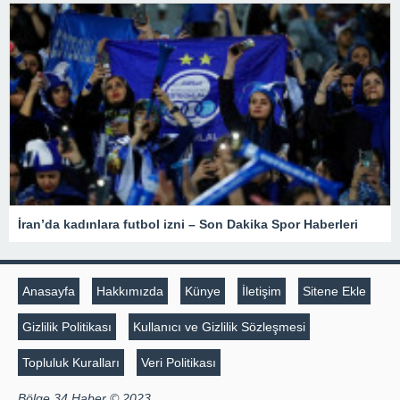
İran’da kadınlara futbol izni – Son Dakika Spor Haberleri
Anasayfa
Hakkımızda
Künye
İletişim
Sitene Ekle
Gizlilik Politikası
Kullanıcı ve Gizlilik Sözleşmesi
Topluluk Kuralları
Veri Politikası
Bölge 34 Haber © 2023