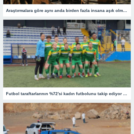
Araştırmalara göre aynı anda birden fazla insana aşık olmak mümkün
Futbol taraftarlarının %72’si kadın futbolunu takip ediyor – Son Dakika Spor Haberleri