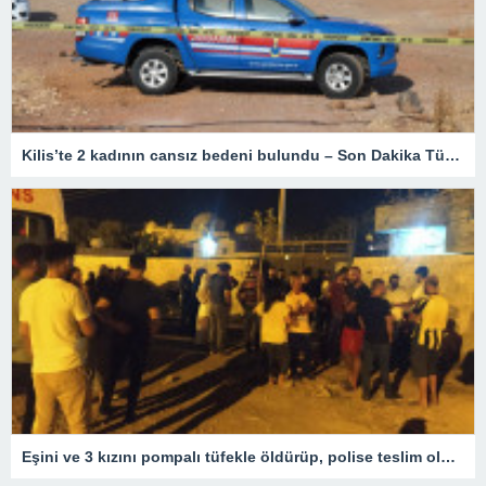
Kilis’te 2 kadının cansız bedeni bulundu – Son Dakika Türkiye Haberleri
Eşini ve 3 kızını pompalı tüfekle öldürüp, polise teslim oldu – Son Dakika Türkiye Haberleri