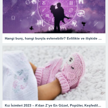
Hangi burç, hangi burçla evlenebilir? Evlilikte ve ilişkide burç uyumu
Kız İsimleri 2023 – A’dan Z’ye En Güzel, Popüler, Keşfedilmemiş, Nadir, Yeni, Değişik, Kozmik, Enteresan, Kız Çocuk İsimleri ve Anlamları