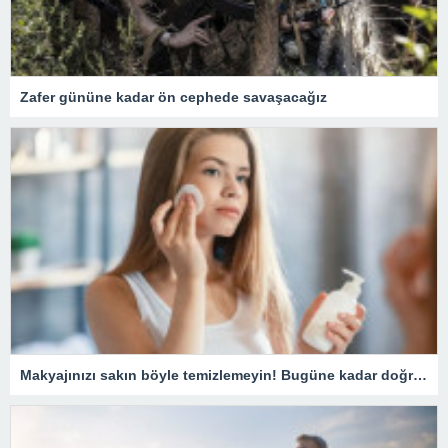
Zafer gününe kadar ön cephede savaşacağız
Makyajınızı sakın böyle temizlemeyin! Bugüne kadar doğru bilinen yanlış temizleme yöntemi pahalıya mal oluyor