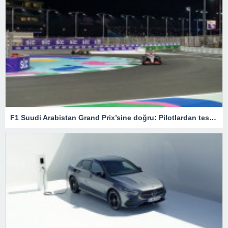
F1 Suudi Arabistan Grand Prix’sine doğru: Pilotlardan test sürüşleri – Son Dakika Spor Haberleri