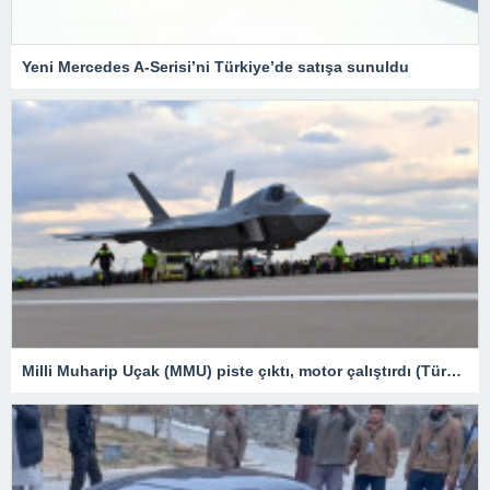
Yeni Mercedes A-Serisi’ni Türkiye’de satışa sunuldu
Milli Muharip Uçak (MMU) piste çıktı, motor çalıştırdı (Türkiye’nin yeni nesil yerli silahları) – Son Dakika Teknoloji Haberleri