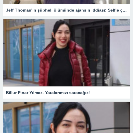
Jeff Thomas’ın şüpheli ölümünde ajansın iddiası: Selfie çekerken balkondan düştü – Son Dakika Magazin Haberleri
Billur Pınar Yılmaz: Yaralarımızı saracağız!