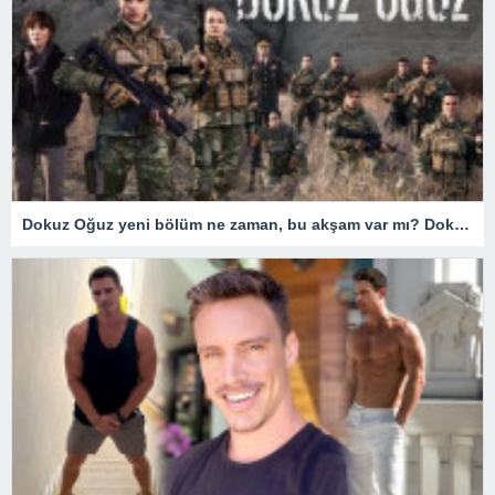
Dokuz Oğuz yeni bölüm ne zaman, bu akşam var mı? Dokuz Oğuz hangi gün yayınlanıyor? 18 Mart Fox TV yayın akışı