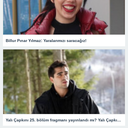
Billur Pınar Yılmaz: Yaralarımızı saracağız!
Yalı Çapkını 25. bölüm fragmanı yayınlandı mı? Yalı Çapkını 25. bölüm fragmanı izle! Seyran’a Ferit’in ters köşesi…