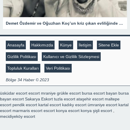
Demet Özdemir ve Oğuzhan Koç’un kriz çıkan evliliğinde şaşırtan gelişme
Anasayfa
Hakkımızda
Künye
İletişim
Sitene Ekle
Gizlilik Politikası
Kullanıcı ve Gizlilik Sözleşmesi
Topluluk Kuralları
Veri Politikası
Bölge 34 Haber © 2023
üsküdar escort
escort mraniye
grükle escort
bursa escort bayan
bursa
bayan escort
Sakarya Eskort
tuzla escort
ataşehir escort
maltepe
escort
pendik escort
kartal escort
kadıky escort
ümraniye escort
kartal
escort
marmaris escort
escort konya
escort konya
şişli escort
,
mecidiyeköy escort