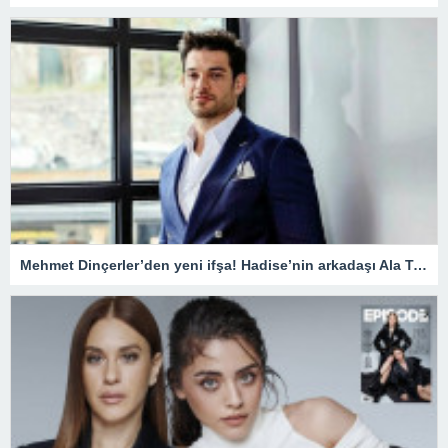
Mehmet Dinçerler’den yeni ifşa! Hadise’nin arkadaşı Ala Tokel’e yürüdü…