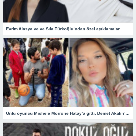
Evrim Alasya ve ve Sıla Türkoğlu’ndan özel açıklamalar
Ünlü oyuncu Michele Morrone Hatay’a gitti, Demet Akalın’dan yorum gecikmedi