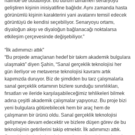
halinde de bulabiliyor. Bu durum tamamen senaryoyu
geliştiren kişinin inisiyatifine bağlıdır. Aynı zamanda hasta
görünümlü kişinin karakterini yani avatarını temsil edecek
görüntüyü de kendisi seçebiliyor. Senaryoyu ortamı,
diyaloğun akışı ve diyaloğun bağlanacağı noktalarsa
etkileşim çerçevesinde değişebiliyor.”
“İlk adımımızı attık”
“Bu projede amaçlanan hedef bir takım akademik bulgulara
ulaşmaktı” diyen Şahin, “Sanal gerçeklik teknolojisi her
gün ilerliyor ve metaverse teknolojisi kavramı artık
kapımızda duruyor. Biz de şimdiden bu tarz çalışmalarla
sanal gerçeklik ortamının bizlere sunduğu sınırlılıkları,
fırsatları ve ileride karşılaşabileceğimiz tehlikeleri bilmek
adına çeşitli akademik çalışmalar yapıyoruz. Bu proje bizi
yeni bulgulara götürebilecek hem bir araç hem de
çalışmanın bir ürünü oldu. Sanal gerçeklik teknolojisi
gelişmeye devam edecektir ve bizlere düşen görev de bu
teknolojinin getirilerini takip etmektir. İlk adımımızı attık.