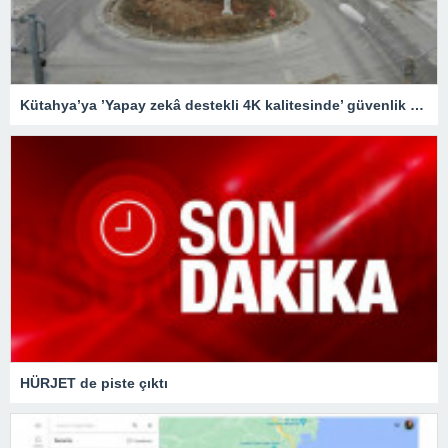
Kütahya’ya ’Yapay zekâ destekli 4K kalitesinde’ güvenlik kameraları
HÜRJET de piste çıktı