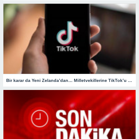
Bir karar da Yeni Zelanda’dan… Milletvekillerine TikTok’u yasaklıyorlar!