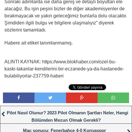
Sonraki adımlarda ise daha geniş ve detaylı boyutları ele
alacağız. Bu işin peşini bizler de diğer akademisyenler de
bırakmayacak ve yakın geleceğimiz bunlarla dolu olacaktır.
Şimdiden ilgili bulgu ve bilgilere ulaşmalıyız” diyerek
sözlerini tamamladı.
Habere ait etiket tanımlanmamış.
ALINTI KAYNAK: https://www.blokhaber.com/ozel-bu-
kaski-takanlar-kendilerini-bir-eczanede-ya-da-hastanede-
bulabiliyorlar-237759-haberi
Pilot Nasıl Olunur? 2023 Pilot Olmanın Şartları Neler, Hangi
Bölümden Mezun Olmak Gerekli?
Maç sonucu: Fenerbahçe 4-0 Konyaspor