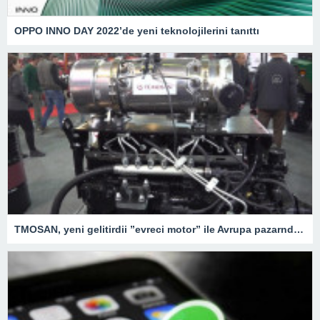
OPPO INNO DAY 2022’de yeni teknolojilerini tanıttı
TMOSAN, yeni gelitirdii ”evreci motor” ile Avrupa pazarnda hzla bymeyi hedefliyor