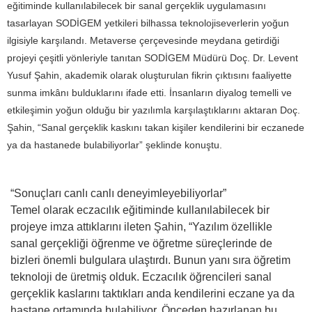
eğitiminde kullanılabilecek bir sanal gerçeklik uygulamasını
tasarlayan SODİGEM yetkileri bilhassa teknolojiseverlerin yoğun
ilgisiyle karşılandı. Metaverse çerçevesinde meydana getirdiği
projeyi çeşitli yönleriyle tanıtan SODİGEM Müdürü Doç. Dr. Levent
Yusuf Şahin, akademik olarak oluşturulan fikrin çıktısını faaliyette
sunma imkânı bulduklarını ifade etti. İnsanların diyalog temelli ve
etkileşimin yoğun olduğu bir yazılımla karşılaştıklarını aktaran Doç.
Şahin, “Sanal gerçeklik kaskını takan kişiler kendilerini bir eczanede
ya da hastanede bulabiliyorlar” şeklinde konuştu.
“Sonuçları canlı canlı deneyimleyebiliyorlar”
Temel olarak eczacılık eğitiminde kullanılabilecek bir
projeye imza attıklarını ileten Şahin, “Yazılım özellikle
sanal gerçekliği öğrenme ve öğretme süreçlerinde de
bizleri önemli bulgulara ulaştırdı. Bunun yanı sıra öğretim
teknoloji de üretmiş olduk. Eczacılık öğrencileri sanal
gerçeklik kaslarını taktıkları anda kendilerini eczane ya da
hastane ortamında bulabiliyor. Önceden hazırlanan bu