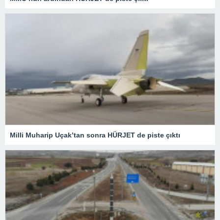
Milli Muharip Uçak’tan sonra HÜRJET de piste çıktı