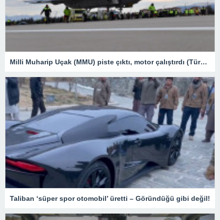
Milli Muharip Uçak (MMU) piste çıktı, motor çalıştırdı (Türkiye’nin yeni nesil yerli silahları) – Son Dakika Teknoloji Haberleri
Taliban ‘süper spor otomobil’ üretti – Göründüğü gibi değil!