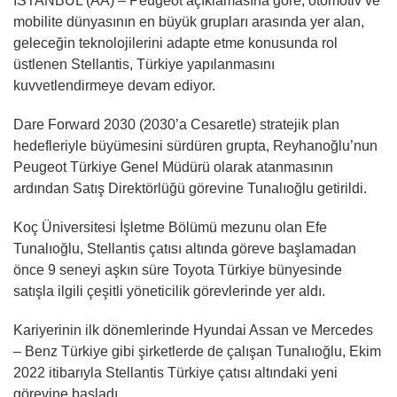
İSTANBUL (AA) – Peugeot açıklamasına göre, otomotiv ve
mobilite dünyasının en büyük grupları arasında yer alan,
geleceğin teknolojilerini adapte etme konusunda rol
üstlenen Stellantis, Türkiye yapılanmasını
kuvvetlendirmeye devam ediyor.
Dare Forward 2030 (2030’a Cesaretle) stratejik plan
hedefleriyle büyümesini sürdüren grupta, Reyhanoğlu’nun
Peugeot Türkiye Genel Müdürü olarak atanmasının
ardından Satış Direktörlüğü görevine Tunalıoğlu getirildi.
Koç Üniversitesi İşletme Bölümü mezunu olan Efe
Tunalıoğlu, Stellantis çatısı altında göreve başlamadan
önce 9 seneyi aşkın süre Toyota Türkiye bünyesinde
satışla ilgili çeşitli yöneticilik görevlerinde yer aldı.
Kariyerinin ilk dönemlerinde Hyundai Assan ve Mercedes
– Benz Türkiye gibi şirketlerde de çalışan Tunalıoğlu, Ekim
2022 itibarıyla Stellantis Türkiye çatısı altındaki yeni
görevine başladı.