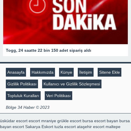
Togg, 24 saatte 22 bin 150 adet sipariş aldı
Anasayfa
Hakkımızda
Künye
İletişim
Sitene Ekle
Gizlilik Politikası
Kullanıcı ve Gizlilik Sözleşmesi
Topluluk Kuralları
Veri Politikası
Bölge 34 Haber © 2023
üsküdar escort
escort mraniye
grükle escort
bursa escort bayan
bursa
bayan escort
Sakarya Eskort
tuzla escort
ataşehir escort
maltepe