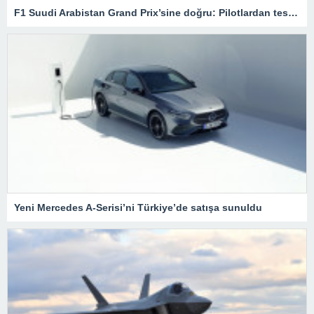
F1 Suudi Arabistan Grand Prix’sine doğru: Pilotlardan test sürüşleri – Son Dakika Spor Haberleri
Yeni Mercedes A-Serisi’ni Türkiye’de satışa sunuldu