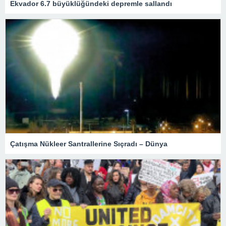
Ekvador 6.7 büyüklüğündeki depremle sallandı
Çatışma Nükleer Santrallerine Sıçradı – Dünya