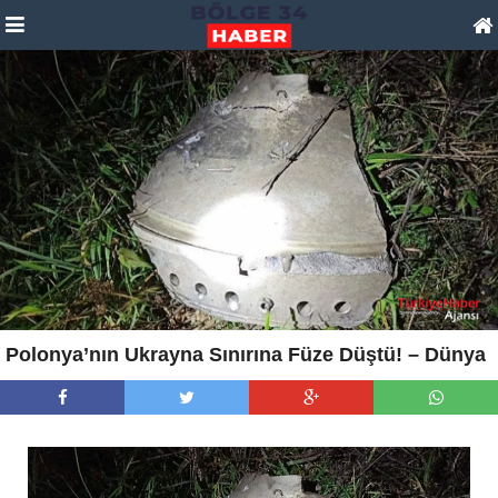
Polonya’nın Ukrayna Sınırına Füze Düştü! – Dünya