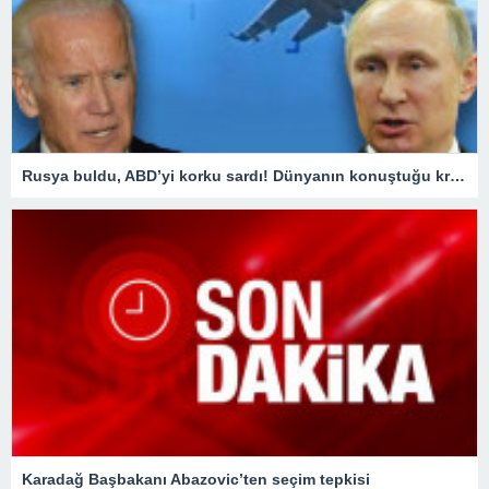
Rusya buldu, ABD’yi korku sardı! Dünyanın konuştuğu krizde kilit ülke Türkiye oldu
Karadağ Başbakanı Abazovic’ten seçim tepkisi