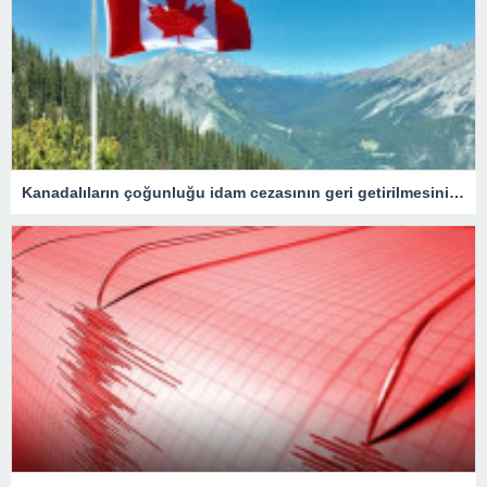
Kanadalıların çoğunluğu idam cezasının geri getirilmesini onaylıyor