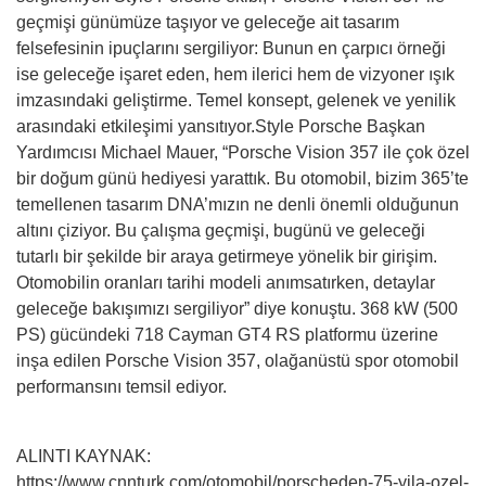
geçmişi günümüze taşıyor ve geleceğe ait tasarım
felsefesinin ipuçlarını sergiliyor: Bunun en çarpıcı örneği
ise geleceğe işaret eden, hem ilerici hem de vizyoner ışık
imzasındaki geliştirme. Temel konsept, gelenek ve yenilik
arasındaki etkileşimi yansıtıyor.Style Porsche Başkan
Yardımcısı Michael Mauer, “Porsche Vision 357 ile çok özel
bir doğum günü hediyesi yarattık. Bu otomobil, bizim 365’te
temellenen tasarım DNA’mızın ne denli önemli olduğunun
altını çiziyor. Bu çalışma geçmişi, bugünü ve geleceği
tutarlı bir şekilde bir araya getirmeye yönelik bir girişim.
Otomobilin oranları tarihi modeli anımsatırken, detaylar
geleceğe bakışımızı sergiliyor” diye konuştu. 368 kW (500
PS) gücündeki 718 Cayman GT4 RS platformu üzerine
inşa edilen Porsche Vision 357, olağanüstü spor otomobil
performansını temsil ediyor.
ALINTI KAYNAK:
https://www.cnnturk.com/otomobil/porscheden-75-yila-ozel-