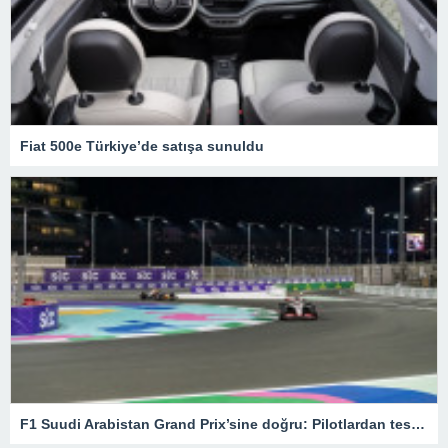
Fiat 500e Türkiye’de satışa sunuldu
F1 Suudi Arabistan Grand Prix’sine doğru: Pilotlardan test sürüşleri – Son Dakika Spor Haberleri