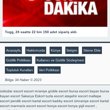
Togg, 24 saatte 22 bin 150 adet sipariş aldı
Anasayfa
Hakkımızda
Künye
İletişim
Sitene Ekle
Gizlilik Politikası
Kullanıcı ve Gizlilik Sözleşmesi
Topluluk Kuralları
Veri Politikası
Bölge 34 Haber © 2023
üsküdar escort
escort mraniye
grükle escort
bursa escort bayan
bursa
bayan escort
Sakarya Eskort
tuzla escort
ataşehir escort
maltepe
escort
pendik escort
kartal escort
kadıky escort
ümraniye escort
kartal
escort
marmaris escort
escort konya
escort konya
şişli escort
,