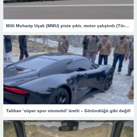
Milli Muharip Uçak (MMU) piste çıktı, motor çalıştırdı (Türkiye’nin yeni nesil yerli silahları) – Son Dakika Teknoloji Haberleri
Taliban ‘süper spor otomobil’ üretti – Göründüğü gibi değil!