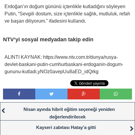
Erdoğan’ın doğum gününü içtenlikle kutladığını söyleyen
Putin, “Sevgili dostum, size içtenlikle sağlık, mutluluk, refah
ve başarı diliyorum.” ifadesini kullandı.
NTV’yi sosyal medyadan takip edin
ALINTI KAYNAK: https://www.ntv.com.tr/dunya/rusya-
devlet-baskani-putin-cumhurbaskani-erdoganin-dogum-
gununu-kutladi,yNOz0avepUu8aED_idQrkg
Nisan ayında hibrit eğitim seçeneği yeniden
değerlendirilecek
Kayseri zabıtası Hatay’a gitti