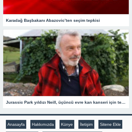
Karadağ Başbakanı Abazovic’ten seçim tepkisi
Jurassic Park yıldızı Neill, üçüncü evre kan kanseri için tedavi gördüğünü açıkladı
Anasayfa
Hakkımızda
Künye
İletişim
Sitene Ekle