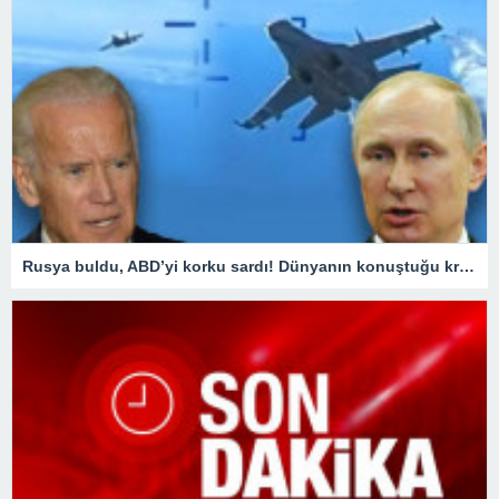
Rusya buldu, ABD’yi korku sardı! Dünyanın konuştuğu krizde kilit ülke Türkiye oldu