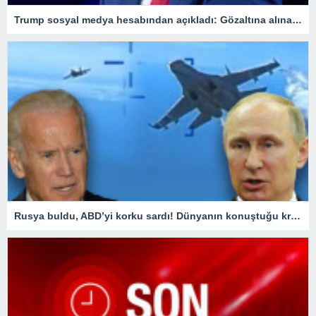
Trump sosyal medya hesabından açıkladı: Gözaltına alınacağım
Rusya buldu, ABD’yi korku sardı! Dünyanın konuştuğu krizde kilit ülke Türkiye oldu