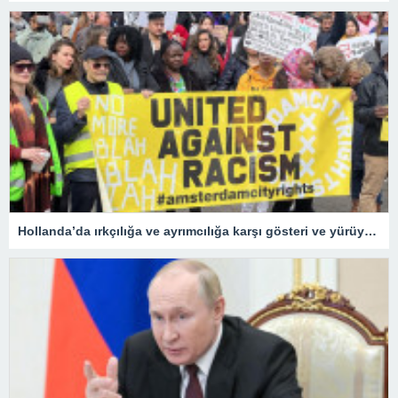
Hollanda’da ırkçılığa ve ayrımcılığa karşı gösteri ve yürüyüş düzenlendi