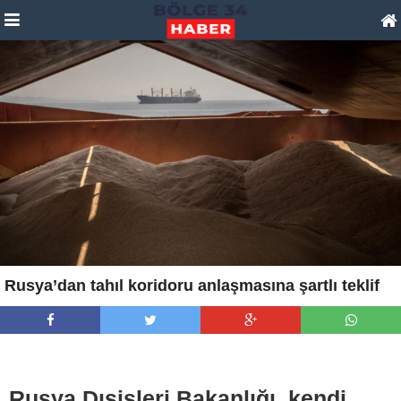
Rusya’dan tahıl koridoru anlaşmasına şartlı teklif
Rusya Dışişleri Bakanlığı, kendi