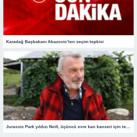
Karadağ Başbakanı Abazovic’ten seçim tepkisi
Jurassic Park yıldızı Neill, üçüncü evre kan kanseri için tedavi gördüğünü açıkladı