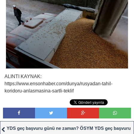
ALINTI KAYNAK:
https://www.ensonhaber.com/dunya/rusyadan-tahil-
koridoru-anlasmasina-sartli-teklif
YDS geç başvuru günü ne zaman? ÖSYM YDS geç başvuru