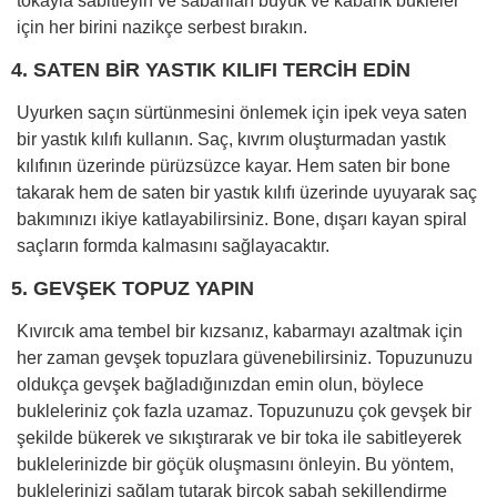
tokayla sabitleyin ve sabahları büyük ve kabarık bukleler
için her birini nazikçe serbest bırakın.
4. SATEN BİR YASTIK KILIFI TERCİH EDİN
Uyurken saçın sürtünmesini önlemek için ipek veya saten
bir yastık kılıfı kullanın. Saç, kıvrım oluşturmadan yastık
kılıfının üzerinde pürüzsüzce kayar. Hem saten bir bone
takarak hem de saten bir yastık kılıfı üzerinde uyuyarak saç
bakımınızı ikiye katlayabilirsiniz. Bone, dışarı kayan spiral
saçların formda kalmasını sağlayacaktır.
5. GEVŞEK TOPUZ YAPIN
Kıvırcık ama tembel bir kızsanız, kabarmayı azaltmak için
her zaman gevşek topuzlara güvenebilirsiniz. Topuzunuzu
oldukça gevşek bağladığınızdan emin olun, böylece
bukleleriniz çok fazla uzamaz. Topuzunuzu çok gevşek bir
şekilde bükerek ve sıkıştırarak ve bir toka ile sabitleyerek
buklelerinizde bir göçük oluşmasını önleyin. Bu yöntem,
buklelerinizi sağlam tutarak birçok sabah şekillendirme