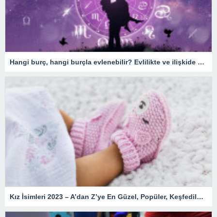
Hangi burç, hangi burçla evlenebilir? Evlilikte ve ilişkide burç uyumu
Kız İsimleri 2023 – A’dan Z’ye En Güzel, Popüler, Keşfedilmemiş, Nadir, Yeni, Değişik, Kozmik, Enteresan, Kız Çocuk İsimleri ve Anlamları