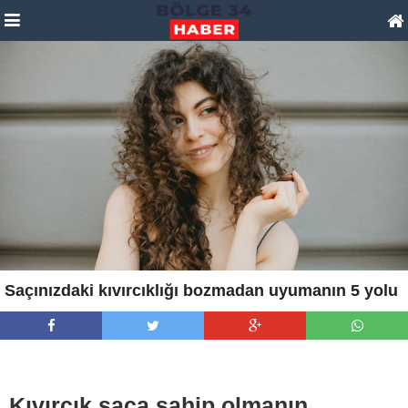
Saçınızdaki kıvırcıklığı bozmadan uyumanın 5 yolu
Kıvırcık saça sahip olmanın