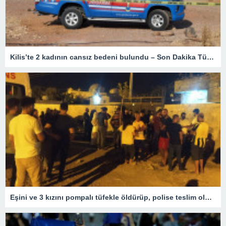
Kilis’te 2 kadının cansız bedeni bulundu – Son Dakika Türkiye Haberleri
Eşini ve 3 kızını pompalı tüfekle öldürüp, polise teslim oldu – Son Dakika Türkiye Haberleri