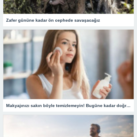
Zafer gününe kadar ön cephede savaşacağız
Makyajınızı sakın böyle temizlemeyin! Bugüne kadar doğru bilinen yanlış temizleme yöntemi pahalıya mal oluyor