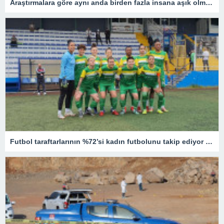
Araştırmalara göre aynı anda birden fazla insana aşık olmak mümkün
Futbol taraftarlarının %72’si kadın futbolunu takip ediyor – Son Dakika Spor Haberleri