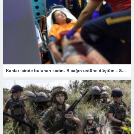
Kanlar içinde bulunan kadın: Bıçağın üstüne düştüm – Son Dakika Türkiye Haberleri