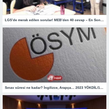
LGS’de merak edilen sorular! MEB’den 40 cevap – En Son Haberler
Sınav süresi ne kadar? İngilizce, Arapça… 2023 YÖKDİL/1 giriş belgesi ekranı