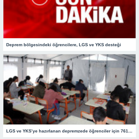
Deprem bölgesindeki öğrencilere, LGS ve YKS desteği
LGS ve YKS’ye hazırlanan depremzede öğrenciler için 761 DYK noktası oluşturuldu – Son Dakika Eğitim Haberleri