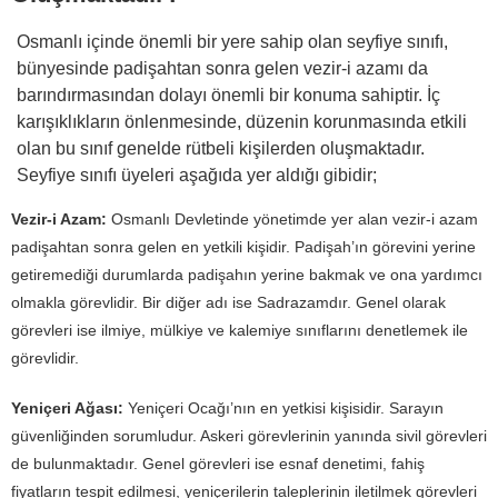
Osmanlı içinde önemli bir yere sahip olan seyfiye sınıfı,
bünyesinde padişahtan sonra gelen vezir-i azamı da
barındırmasından dolayı önemli bir konuma sahiptir. İç
karışıklıkların önlenmesinde, düzenin korunmasında etkili
olan bu sınıf genelde rütbeli kişilerden oluşmaktadır.
Seyfiye sınıfı üyeleri aşağıda yer aldığı gibidir;
Vezir-i Azam:
Osmanlı Devletinde yönetimde yer alan vezir-i azam
padişahtan sonra gelen en yetkili kişidir. Padişah’ın görevini yerine
getiremediği durumlarda padişahın yerine bakmak ve ona yardımcı
olmakla görevlidir. Bir diğer adı ise Sadrazamdır. Genel olarak
görevleri ise ilmiye, mülkiye ve kalemiye sınıflarını denetlemek ile
görevlidir.
Yeniçeri Ağası:
Yeniçeri Ocağı’nın en yetkisi kişisidir. Sarayın
güvenliğinden sorumludur. Askeri görevlerinin yanında sivil görevleri
de bulunmaktadır. Genel görevleri ise esnaf denetimi, fahiş
fiyatların tespit edilmesi, yeniçerilerin taleplerinin iletilmek görevleri