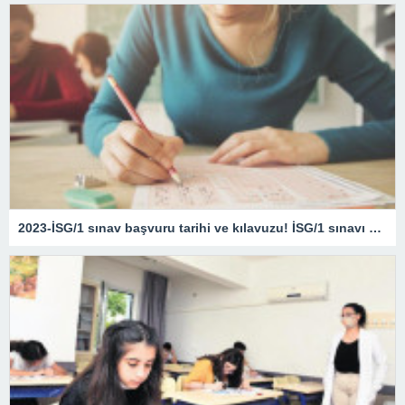
2023-İSG/1 sınav başvuru tarihi ve kılavuzu! İSG/1 sınavı ne zaman?