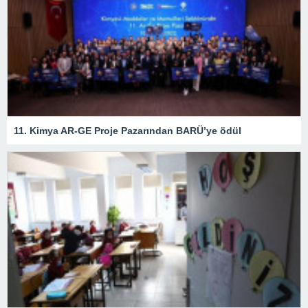
11. Kimya AR-GE Proje Pazarından BARÜ’ye ödül