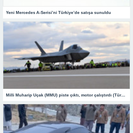
Yeni Mercedes A-Serisi’ni Türkiye’de satışa sunuldu
Milli Muharip Uçak (MMU) piste çıktı, motor çalıştırdı (Türkiye’nin yeni nesil yerli silahları) – Son Dakika Teknoloji Haberleri