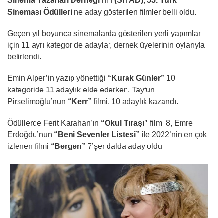
Sinema Yazarları Derneği
‘nin
(SİYAD)
,
55. Türk
Sineması Ödülleri
‘ne aday gösterilen filmler belli oldu.
Geçen yıl boyunca sinemalarda gösterilen yerli yapımlar
için 11 ayrı kategoride adaylar, dernek üyelerinin oylarıyla
belirlendi.
Emin Alper’in yazıp yönettiği
“Kurak Günler”
10
kategoride 11 adaylık elde ederken, Tayfun
Pirselimoğlu’nun
“Kerr”
filmi, 10 adaylık kazandı.
Ödüllerde Ferit Karahan’ın
“Okul Tıraşı”
filmi 8, Emre
Erdoğdu’nun
“Beni Sevenler Listesi”
ile 2022’nin en çok
izlenen filmi
“Bergen”
7’şer dalda aday oldu.