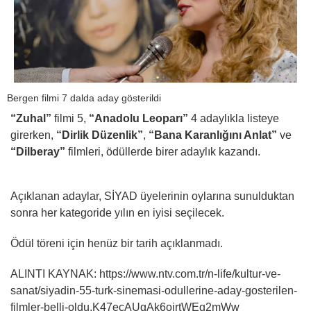
Bergen filmi 7 dalda aday gösterildi
“Zuhal”
filmi 5,
“Anadolu Leoparı”
4 adaylıkla listeye
girerken,
“Dirlik Düzenlik”
,
“Bana Karanlığını Anlat”
ve
“Dilberay”
filmleri, ödüllerde birer adaylık kazandı.
Açıklanan adaylar, SİYAD üyelerinin oylarına sunulduktan
sonra her kategoride yılın en iyisi seçilecek.
Ödül töreni için henüz bir tarih açıklanmadı.
ALINTI KAYNAK: https://www.ntv.com.tr/n-life/kultur-ve-
sanat/siyadin-55-turk-sinemasi-odullerine-aday-gosterilen-
filmler-belli-oldu,K47ecAUgAk6oirtWEg2mWw