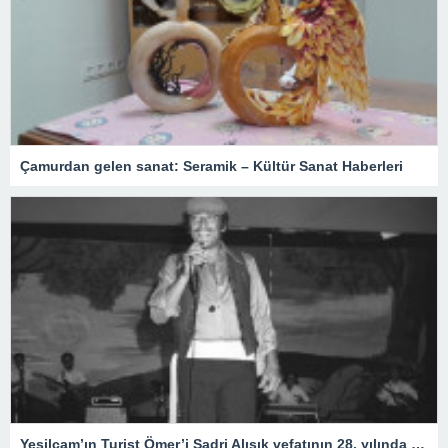
Çamurdan gelen sanat: Seramik – Kültür Sanat Haberleri
Yeşilçam’ın Turist Ömer’i Sadri Alışık vefatının 28. yılında anılıyor