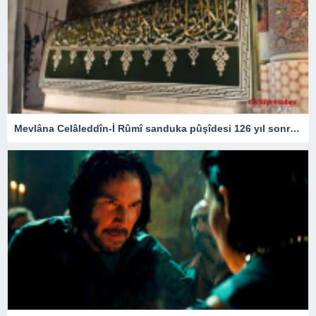
Mevlâna Celâleddîn-İ Rûmî sanduka pûşîdesi 126 yıl sonra yeniden üretildi – Kültür Sanat & Sinema