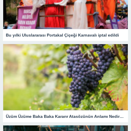
Bu yılki Uluslararası Portakal Çiçeği Karnavalı iptal edildi
Üzüm Üzüme Baka Baka Kararır Atasözünün Anlamı Nedir? Kısaca Açıklaması Ve Örnek Cümle…