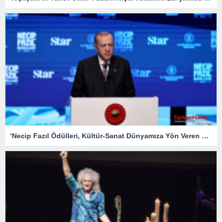
‘Necip Fazıl Ödülleri, Kültür-Sanat Dünyamıza Yön Veren Etkinliklerdendir’ – Kültür Sanat & Sinema