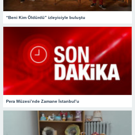
“Beni Kim Öldürdü” izleyiciyle buluştu
Pera Müzesi’nde Zamane İstanbul’u