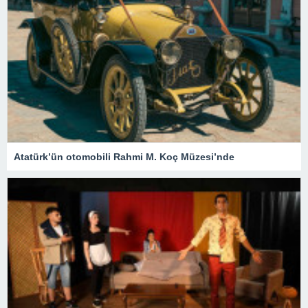
Atatürk’ün otomobili Rahmi M. Koç Müzesi’nde