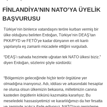
FİNLANDİYA’NIN NATO’YA ÜYELİK
BAŞVURUSU
Türkiye’nin binlerce vatandaşını teröre kurban vermiş bir
ülke olduğunu belirten Erdoğan, Türkiye’nin DEAŞ’tan
PKK/PYD ve FETÖ’ye kadar dünyanın en eli kanlı
yapılarıyla eş zamanlı mücadele ettiğini vurguladı.
“DEAŞ’ı sahada hezimete uğratan tek NATO ülkesi biziz.”
diyen Erdoğan, sözlerini şöyle sürdürdü:
“Bölgemizin geleceğinde hiçbir terör örgütüne yer
olmadığına inanıyoruz. Adı, iddiası ve arkasındaki hesaplar
ne olursa olsun ülkemizin bekasına, milletimizin canına
kasteden örgütlerin kökünü kazımakta kararlıyız. Bu
meseledeki hassasiyetimizi ve kararlılığımızı da her fırsatta
ve zeminde açıkça ifade ediyoruz. NATO’nun genişleme