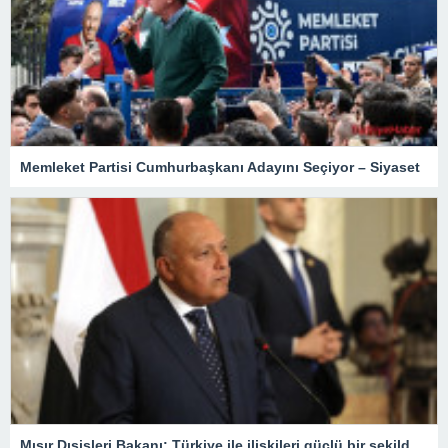
Memleket Partisi Cumhurbaşkanı Adayını Seçiyor – Siyaset
Mısır Dışişleri Bakanı: Türkiye ile ilişkileri güçlü bir şekilde yeniden kuracağımızdan eminiz