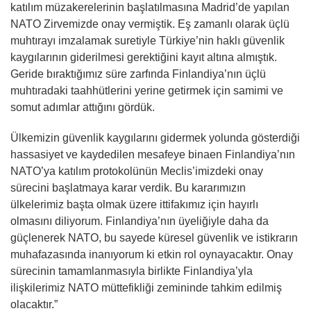
katılım müzakerelerinin başlatılmasına Madrid’de yapılan
NATO Zirvemizde onay vermiştik. Eş zamanlı olarak üçlü
muhtırayı imzalamak suretiyle Türkiye’nin haklı güvenlik
kaygılarının giderilmesi gerektiğini kayıt altına almıştık.
Geride bıraktığımız süre zarfında Finlandiya’nın üçlü
muhtıradaki taahhütlerini yerine getirmek için samimi ve
somut adımlar attığını gördük.
Ülkemizin güvenlik kaygılarını gidermek yolunda gösterdiği
hassasiyet ve kaydedilen mesafeye binaen Finlandiya’nın
NATO’ya katılım protokolünün Meclis’imizdeki onay
sürecini başlatmaya karar verdik. Bu kararımızın
ülkelerimiz başta olmak üzere ittifakımız için hayırlı
olmasını diliyorum. Finlandiya’nın üyeliğiyle daha da
güçlenerek NATO, bu sayede küresel güvenlik ve istikrarın
muhafazasında inanıyorum ki etkin rol oynayacaktır. Onay
sürecinin tamamlanmasıyla birlikte Finlandiya’yla
ilişkilerimiz NATO müttefikliği zemininde tahkim edilmiş
olacaktır.”