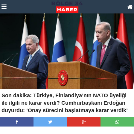
Son dakika: Türkiye, Finlandiya’nın NATO üyeliği
ile ilgili ne karar verdi? Cumhurbaşkanı Erdoğan
duyurdu: ‘Onay sürecini başlatmaya karar verdik’