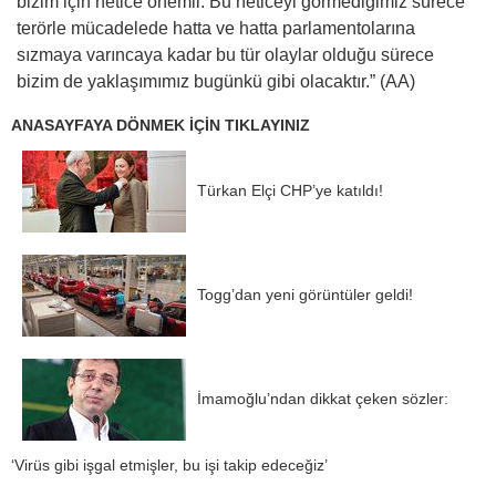
bizim için netice önemli. Bu neticeyi görmediğimiz sürece
terörle mücadelede hatta ve hatta parlamentolarına
sızmaya varıncaya kadar bu tür olaylar olduğu sürece
bizim de yaklaşımımız bugünkü gibi olacaktır.” (AA)
ANASAYFAYA DÖNMEK İÇİN TIKLAYINIZ
Türkan Elçi CHP’ye katıldı!
Togg’dan yeni görüntüler geldi!
İmamoğlu’ndan dikkat çeken sözler:
‘Virüs gibi işgal etmişler, bu işi takip edeceğiz’