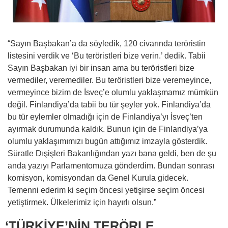
“Sayın Başbakan’a da söyledik, 120 civarında teröristin
listesini verdik ve ‘Bu teröristleri bize verin.’ dedik. Tabii
Sayın Başbakan iyi bir insan ama bu teröristleri bize
vermediler, veremediler. Bu teröristleri bize veremeyince,
vermeyince bizim de İsveç’e olumlu yaklaşmamız mümkün
değil. Finlandiya’da tabii bu tür şeyler yok. Finlandiya’da
bu tür eylemler olmadığı için de Finlandiya’yı İsveç’ten
ayırmak durumunda kaldık. Bunun için de Finlandiya’ya
olumlu yaklaşımımızı bugün attığımız imzayla gösterdik.
Süratle Dışişleri Bakanlığından yazı bana geldi, ben de şu
anda yazıyı Parlamentomuza gönderdim. Bundan sonrası
komisyon, komisyondan da Genel Kurula gidecek.
Temenni ederim ki seçim öncesi yetişirse seçim öncesi
yetiştirmek. Ülkelerimiz için hayırlı olsun.”
‘TÜRKİYE’NİN TERÖRLE