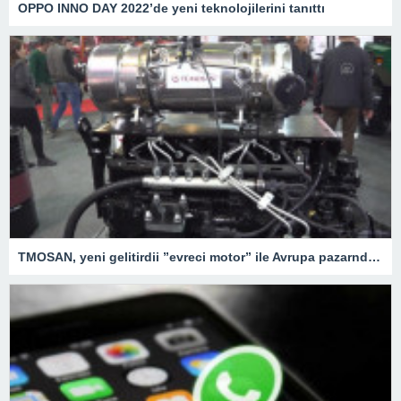
OPPO INNO DAY 2022’de yeni teknolojilerini tanıttı
TMOSAN, yeni gelitirdii ”evreci motor” ile Avrupa pazarnda hzla bymeyi hedefliyor