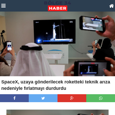
SpaceX, uzaya gönderilecek roketteki teknik arıza
nedeniyle fırlatmayı durdurdu