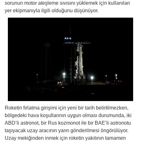
sorunun motor ateşleme sıvısını yüklemek için kullanılan
yer ekipmanıyla ilgili olduğunu düşünüyor.
Roketin fırlatma girişimi için yeni bir tarih belirtilmezken,
bölgedeki hava koşullarının uygun olması durumunda, iki
ABD’li astronot, bir Rus kozmonot ile bir BAE’li astronotu
taşıyacak uzay aracının yarın gönderilmesi öngörülüyor.
Uzay mekiğinden inmek için roketin yakıtının tamamen