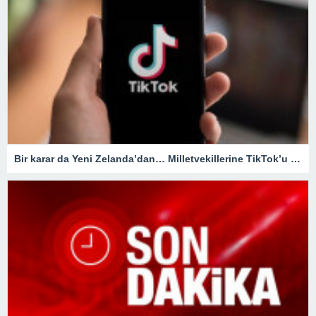
Bir karar da Yeni Zelanda’dan… Milletvekillerine TikTok’u yasaklıyorlar!