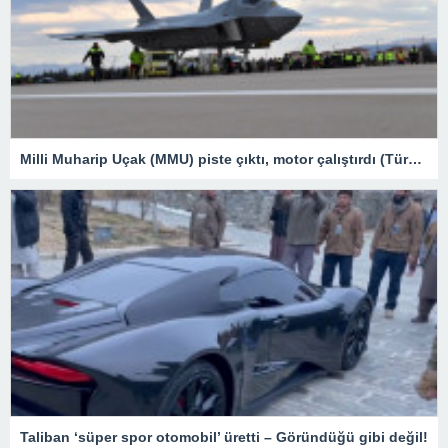
Milli Muharip Uçak (MMU) piste çıktı, motor çalıştırdı (Türkiye’nin yeni nesil yerli silahları) – Son Dakika Teknoloji Haberleri
Taliban ‘süper spor otomobil’ üretti – Göründüğü gibi değil!