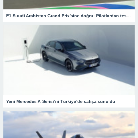
F1 Suudi Arabistan Grand Prix’sine doğru: Pilotlardan test sürüşleri – Son Dakika Spor Haberleri
Yeni Mercedes A-Serisi’ni Türkiye’de satışa sunuldu