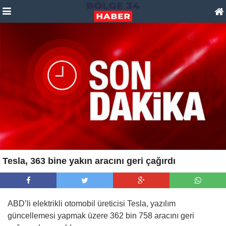
Tesla, 363 bine yakın aracını geri çağırdı
ABD’li elektrikli otomobil üreticisi Tesla, yazılım
güncellemesi yapmak üzere 362 bin 758 aracını geri