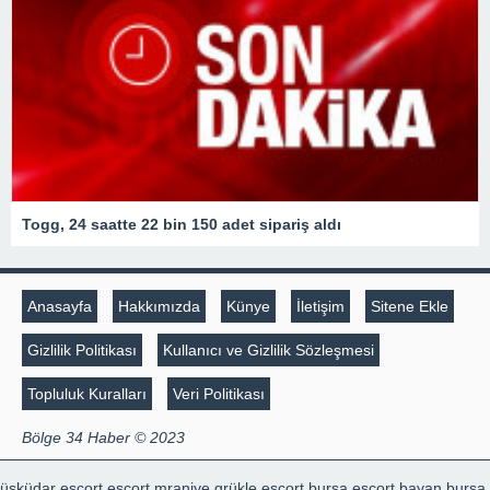
Togg, 24 saatte 22 bin 150 adet sipariş aldı
Anasayfa
Hakkımızda
Künye
İletişim
Sitene Ekle
Gizlilik Politikası
Kullanıcı ve Gizlilik Sözleşmesi
Topluluk Kuralları
Veri Politikası
Bölge 34 Haber © 2023
üsküdar escort
escort mraniye
grükle escort
bursa escort bayan
bursa