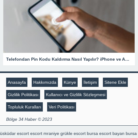
Telefondan Pin Kodu Kaldırma Nasıl Yapılır? iPhone ve Android Cihazlarda Pin Kodu Kaldırma – Teknoloji Haberleri
Anasayfa
Hakkımızda
Künye
İletişim
Sitene Ekle
Gizlilik Politikası
Kullanıcı ve Gizlilik Sözleşmesi
Topluluk Kuralları
Veri Politikası
Bölge 34 Haber © 2023
üsküdar escort
escort mraniye
grükle escort
bursa escort bayan
bursa