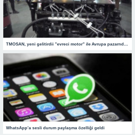
TMOSAN, yeni gelitirdii ”evreci motor” ile Avrupa pazarnda hzla bymeyi hedefliyor
WhatsApp’a sesli durum paylaşma özelliği geldi