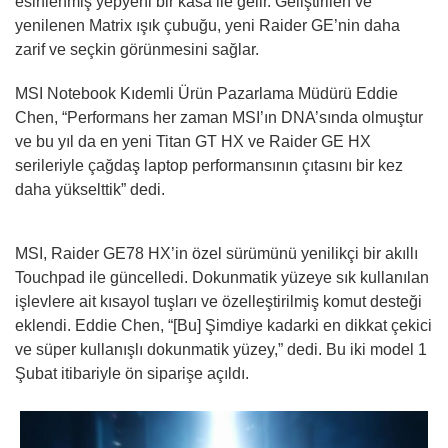
esinlenmiş yepyeni bir kasa ile gelir. Geliştirilen ve
yenilenen Matrix ışık çubuğu, yeni Raider GE’nin daha
zarif ve seçkin görünmesini sağlar.
MSI Notebook Kıdemli Ürün Pazarlama Müdürü Eddie
Chen, “Performans her zaman MSI’ın DNA’sında olmuştur
ve bu yıl da en yeni Titan GT HX ve Raider GE HX
serileriyle çağdaş laptop performansının çıtasını bir kez
daha yükselttik” dedi.
MSI, Raider GE78 HX’in özel sürümünü yenilikçi bir akıllı
Touchpad ile güncelledi. Dokunmatik yüzeye sık kullanılan
işlevlere ait kısayol tuşları ve özelleştirilmiş komut desteği
eklendi. Eddie Chen, “[Bu] Şimdiye kadarki en dikkat çekici
ve süper kullanışlı dokunmatik yüzey,” dedi. Bu iki model 1
Şubat itibariyle ön siparişe açıldı.