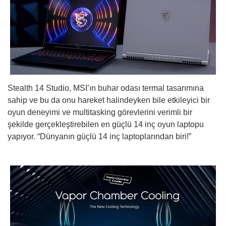
Stealth 14 Studio, MSI’ın buhar odası termal tasarımına
sahip ve bu da onu hareket halindeyken bile etkileyici bir
oyun deneyimi ve multitasking görevlerini verimli bir
şekilde gerçekleştirebilen en güçlü 14 inç oyun laptopu
yapıyor. “Dünyanın güçlü 14 inç laptoplarından biri!”