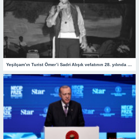
Yeşilçam’ın Turist Ömer’i Sadri Alışık vefatının 28. yılında anılıyor