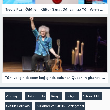
‘Necip Fazıl Ödülleri, Kültür-Sanat Dünyamıza Yön Veren Etkinliklerdendir’ – Kültür Sanat & Sinema
Türkiye için deprem bağışında bulunan Queen’in gitaristi Brian May Sir unvanı aldı
Anasayfa
Hakkımızda
Künye
İletişim
Sitene Ekle
Gizlilik Politikası
Kullanıcı ve Gizlilik Sözleşmesi