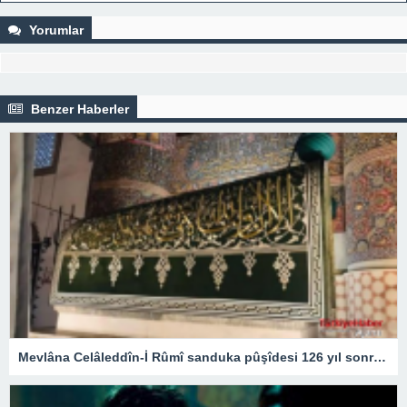
egzersiz önerileri
Yorumlar
Benzer Haberler
Mevlâna Celâleddîn-İ Rûmî sanduka pûşîdesi 126 yıl sonra yeniden üretildi – Kültür Sanat & Sinema