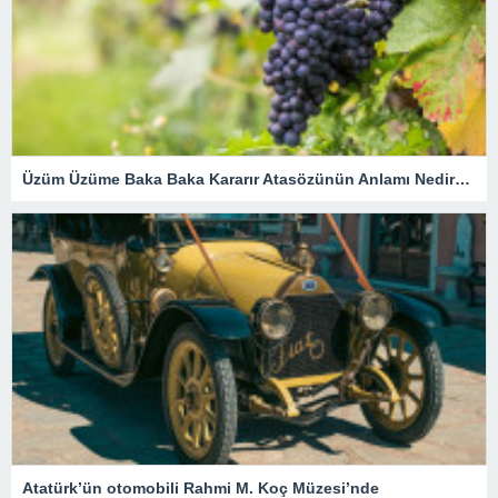
Üzüm Üzüme Baka Baka Kararır Atasözünün Anlamı Nedir? Kısaca Açıklaması Ve Örnek Cümle…
Atatürk’ün otomobili Rahmi M. Koç Müzesi’nde