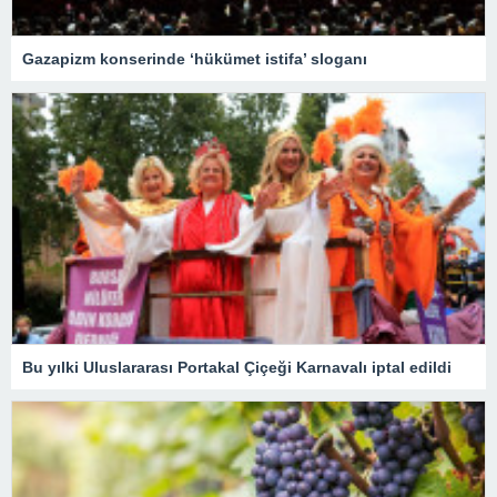
Gazapizm konserinde ‘hükümet istifa’ sloganı
Bu yılki Uluslararası Portakal Çiçeği Karnavalı iptal edildi