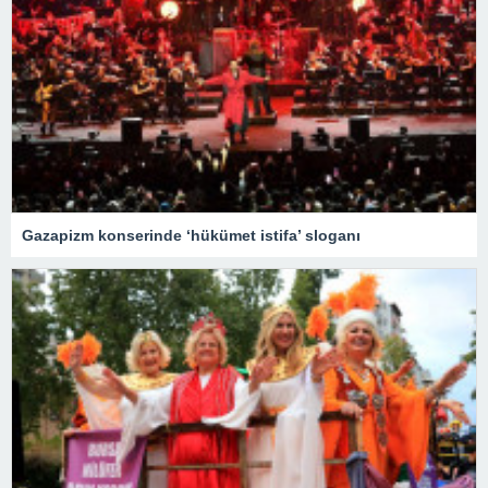
Gazapizm konserinde ‘hükümet istifa’ sloganı