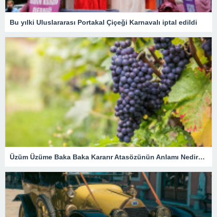
Bu yılki Uluslararası Portakal Çiçeği Karnavalı iptal edildi
Üzüm Üzüme Baka Baka Kararır Atasözünün Anlamı Nedir? Kısaca Açıklaması Ve Örnek Cümle…