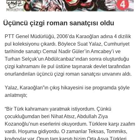
Üçüncü çizgi roman sanatçısı oldu
PTT Genel Müdürlüğü, 2006’da Karaoğlan adına 4 dizilik
pul koleksiyonu çıkardı. Böylece Suat Yalaz, Cumhuriyet
tarihinde sanatçı Cemal Nadir Güler’in Amcabey’i ve
Turhan Selçuk’un Abdülcanbaz’ından sonra oluşturduğu
çizgi kahramanı ile pul üstüne taşınarak devlet tarafından
onurlandırılan üçüncü çizgi roman sanatçısı unvanını aldı.
Yalaz, Karaoğlan”ın çıkış hikayesini ise programda şöyle
anlatmıştı;
“Bir Türk kahramanı yaratmak istiyordum. Çünkü
çocukluğumdan beri Nihat Atsız, Abdullah Ziya
Kozanoğlu’nun eserlerini okuyordum. Türklere karşı zaafım
vardı. Hoşuma gidiyordu. O zamanlar Teksas, Tommiks,
kovboylar var. Onun tam karşıtı bizim Orta Asya Türkleri.