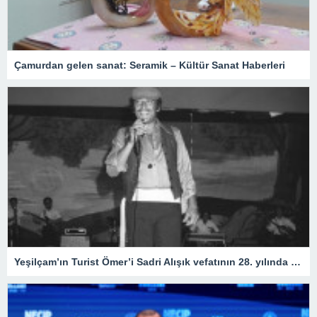
Çamurdan gelen sanat: Seramik – Kültür Sanat Haberleri
Yeşilçam’ın Turist Ömer’i Sadri Alışık vefatının 28. yılında anılıyor