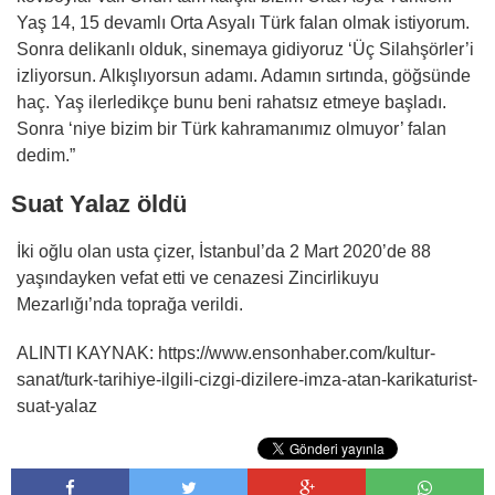
Yaş 14, 15 devamlı Orta Asyalı Türk falan olmak istiyorum.
Sonra delikanlı olduk, sinemaya gidiyoruz ‘Üç Silahşörler’i
izliyorsun. Alkışlıyorsun adamı. Adamın sırtında, göğsünde
haç. Yaş ilerledikçe bunu beni rahatsız etmeye başladı.
Sonra ‘niye bizim bir Türk kahramanımız olmuyor’ falan
dedim.”
Suat Yalaz öldü
İki oğlu olan usta çizer, İstanbul’da 2 Mart 2020’de 88
yaşındayken vefat etti ve cenazesi Zincirlikuyu
Mezarlığı’nda toprağa verildi.
ALINTI KAYNAK: https://www.ensonhaber.com/kultur-
sanat/turk-tarihiye-ilgili-cizgi-dizilere-imza-atan-karikaturist-
suat-yalaz