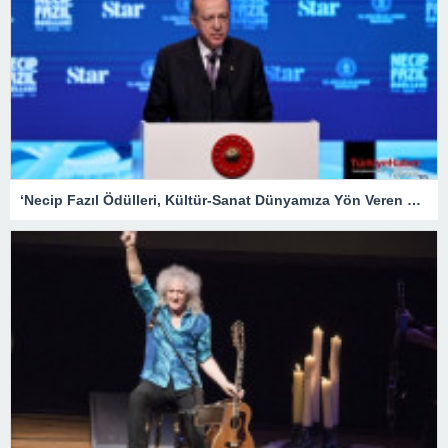
‘Necip Fazıl Ödülleri, Kültür-Sanat Dünyamıza Yön Veren Etkinliklerdendir’ – Kültür Sanat & Sinema