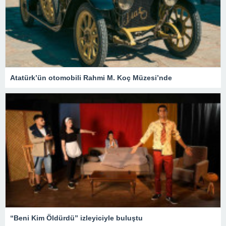
Atatürk’ün otomobili Rahmi M. Koç Müzesi’nde
“Beni Kim Öldürdü” izleyiciyle buluştu