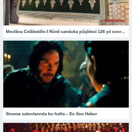
Mevlâna Celâleddîn-İ Rûmî sanduka pûşîdesi 126 yıl sonra yeniden üretildi – Kültür Sanat & Sinema
Sinema salonlarında bu hafta – En Son Haber