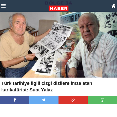
Türk tarihiye ilgili çizgi dizilere imza atan
karikatürist: Suat Yalaz