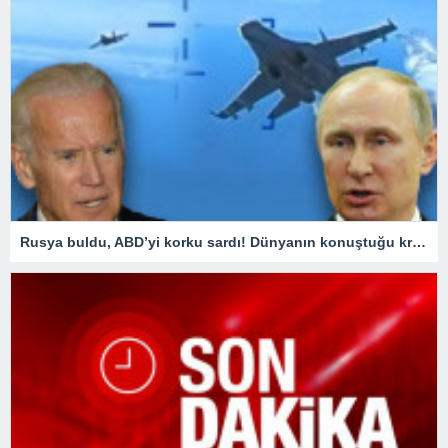
Rusya buldu, ABD’yi korku sardı! Dünyanın konuştuğu krizde kilit ülke Türkiye oldu