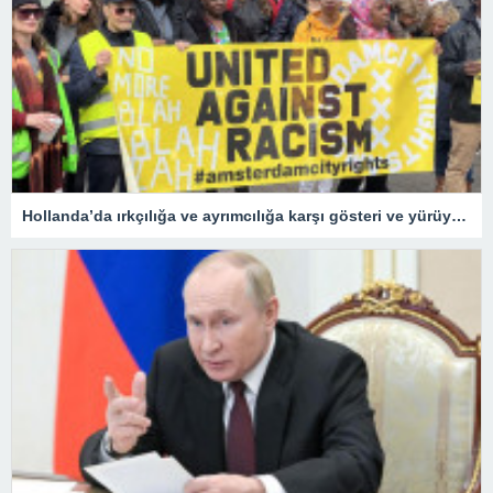
Hollanda’da ırkçılığa ve ayrımcılığa karşı gösteri ve yürüyüş düzenlendi