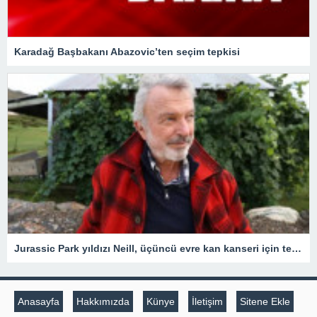
Karadağ Başbakanı Abazovic’ten seçim tepkisi
Jurassic Park yıldızı Neill, üçüncü evre kan kanseri için tedavi gördüğünü açıkladı
Anasayfa
Hakkımızda
Künye
İletişim
Sitene Ekle