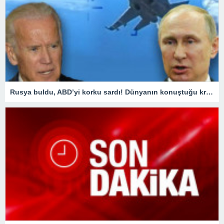
Rusya buldu, ABD’yi korku sardı! Dünyanın konuştuğu krizde kilit ülke Türkiye oldu