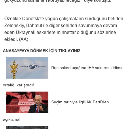
gökyüzünü tamamen koruyabileceğiz.” diye konuştu.
Özelikle Donetsk’te yoğun çatışmaların sürdüğünü belirten
Zelenskiy, Bahmut ile diğer şehirleri savunmaya devam
eden Ukraynalı askerlere minnettar olduğunu sözlerine
ekledi. (AA)
ANASAYFAYA DÖNMEK İÇİN TIKLAYINIZ
Rus askeri uçağına İHA saldırısı iddiası
ortalığı karıştırdı!
Seçim tarihiyle ilgili AK Parti’den
açıklama!