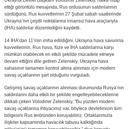
Ukrayna Devlet Başkanı Volodimir Zelenskiy, halka hitap
ettiği görüntülü mesajında, Rus ordusunun saldırılarının
sürdüğünü, Rus kuvvetlerinin 27 Şubat sabah saatlerinde
Ukrayna’nın çeşitli noktalarına insansız hava araçlarıyla
(İHA) saldırılar düzenlediğini kaydetti.
14 İHA’dan 11’inin imha edildiğini, Ukrayna hava savunma
kuvvetlerinin, Rus hava, füze ve İHA saldırılarına karşı
mümkün olabilecek en etkili şekilde mücadele etmeye
devam ettiğini dile getiren Zelenskiy, Ukrayna hava
sahasının tamamen kontrol altına alınması için modern
savaş uçaklarının şart olduğunu vurguladı.
Gelişmiş savaş uçaklarının alınması durumunda Rusya’nın
saldırılarını daha etkili bir şekilde engelleyebileceklerine
dikkati çeken Volodimir Zelenskiy, “Bu yüzden modern
savaş uçaklarına ihtiyacımız var, böylece devletimizin tüm
bölgesini Rus teröründen koruyabiliriz. Ortaklarımızla
ilişkiler kapsamında havacılık tabusu kalktığında