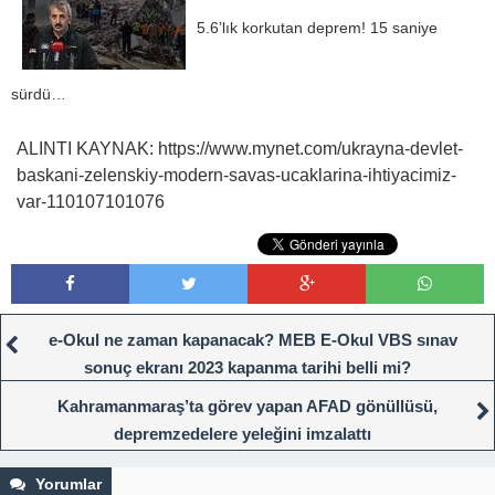
5.6’lık korkutan deprem! 15 saniye
sürdü…
ALINTI KAYNAK: https://www.mynet.com/ukrayna-devlet-
baskani-zelenskiy-modern-savas-ucaklarina-ihtiyacimiz-
var-110107101076
e-Okul ne zaman kapanacak? MEB E-Okul VBS sınav
sonuç ekranı 2023 kapanma tarihi belli mi?
Kahramanmaraş’ta görev yapan AFAD gönüllüsü,
depremzedelere yeleğini imzalattı
Yorumlar