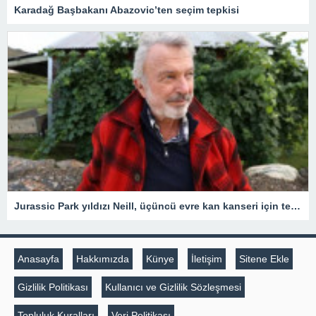
Karadağ Başbakanı Abazovic’ten seçim tepkisi
Jurassic Park yıldızı Neill, üçüncü evre kan kanseri için tedavi gördüğünü açıkladı
Anasayfa
Hakkımızda
Künye
İletişim
Sitene Ekle
Gizlilik Politikası
Kullanıcı ve Gizlilik Sözleşmesi
Topluluk Kuralları
Veri Politikası