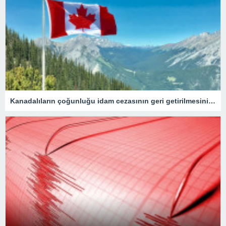
Kanadalıların çoğunluğu idam cezasının geri getirilmesini onaylıyor