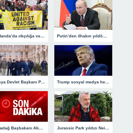
Hollanda’da ırkçılığa ve ayrımcılığa karşı gösteri ve yürüyüş düzenlendi
Putin’den ilhakın yıldönümünde Kırım’a ziyaret
Rusya Devlet Başkanı Putin, Kırım’ı ziyaret etti
Trump sosyal medya hesabından açıkladı: Gözaltına alınacağım
Karadağ Başbakanı Abazovic’ten seçim tepkisi
Jurassic Park yıldızı Neill, üçüncü evre kan kanseri için tedavi gördüğünü açıkladı