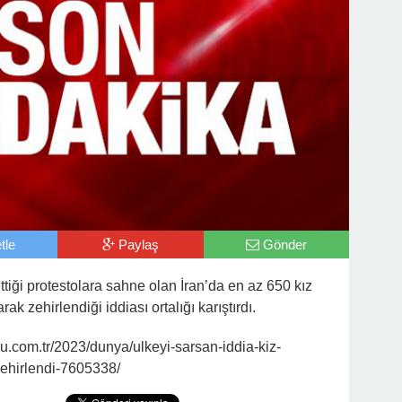
tle
Paylaş
Gönder
iği protestolara sahne olan İran’da en az 650 kız
rak zehirlendiği iddiası ortalığı karıştırdı.
com.tr/2023/dunya/ulkeyi-sarsan-iddia-kiz-
zehirlendi-7605338/