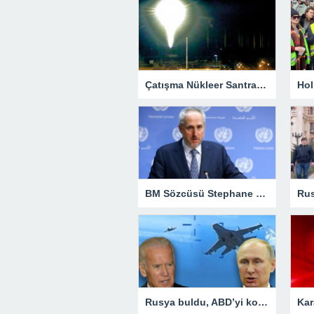
Çatışma Nükleer Santrallerine Sıçradı – Dünya
BM Sözcüsü Stephane Dujarric'ten Türkiye'ye teşekkür
Rusya buldu, ABD’yi korku sardı! Dünyanın konuştuğu krizde kilit ülke Türkiye oldu