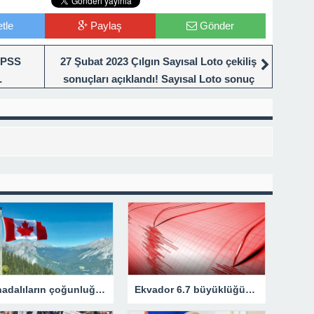
tle
Paylaş
Gönder
KPSS
27 Şubat 2023 Çılgın Sayısal Loto çekiliş
…
sonuçları açıklandı! Sayısal Loto sonuç
sorgulama sayfası
Kanadalıların çoğunluğu idam cezasının geri getirilmesini onaylıyor
Ekvador 6.7 büyüklüğündeki depremle sallandı