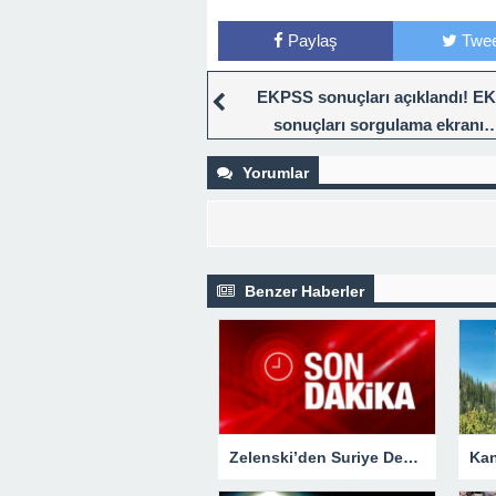
Paylaş
Twee
EKPSS sonuçları açıklandı! E
sonuçları sorgulama ekranı
Yorumlar
Benzer Haberler
Zelenski’den Suriye Devlet Başkanı Esad’a yaptırım