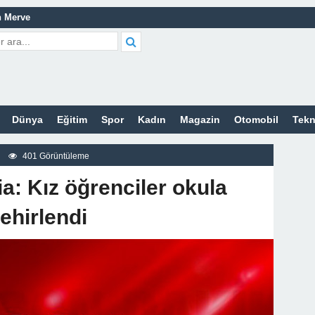
n Merve
de
atma
leri Nelerdir?
Dünya
Eğitim
Spor
Kadın
Magazin
Otomobil
Tekn
tleri Nelerdir?
etleri Nelerdir?
401 Görüntüleme
tleri Nelerdir?
ia: Kız öğrenciler okula
cort Sitesi
z
ehirlendi