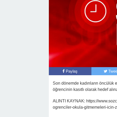
Paylaş
Twee
Son dönemde kadınların öncülük ett
öğrencinin kasıtlı olarak hedef alına
ALINTI KAYNAK: https://www.sozcu.
ogrenciler-okula-gitmemeleri-icin-