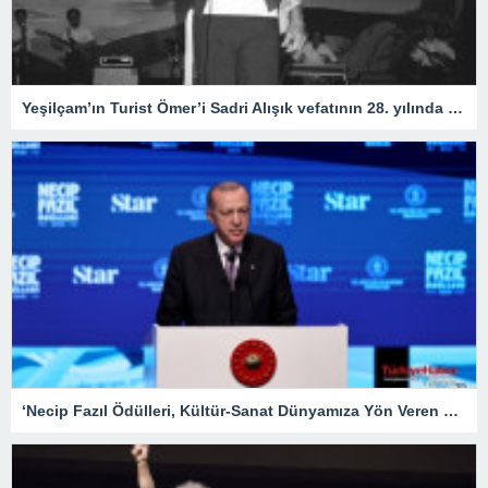
Yeşilçam’ın Turist Ömer’i Sadri Alışık vefatının 28. yılında anılıyor
‘Necip Fazıl Ödülleri, Kültür-Sanat Dünyamıza Yön Veren Etkinliklerdendir’ – Kültür Sanat & Sinema