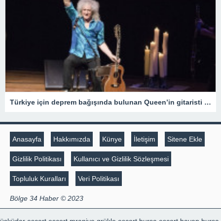
Türkiye için deprem bağışında bulunan Queen’in gitaristi Brian May Sir unvanı aldı
Anasayfa
Hakkımızda
Künye
İletişim
Sitene Ekle
Gizlilik Politikası
Kullanıcı ve Gizlilik Sözleşmesi
Topluluk Kuralları
Veri Politikası
Bölge 34 Haber © 2023