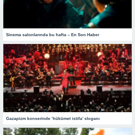
Sinema salonlarında bu hafta – En Son Haber
Gazapizm konserinde ‘hükümet istifa’ sloganı