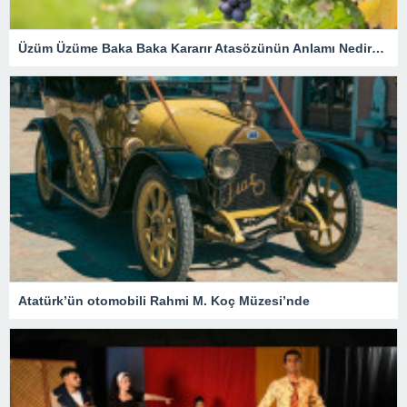
Üzüm Üzüme Baka Baka Kararır Atasözünün Anlamı Nedir? Kısaca Açıklaması Ve Örnek Cümle…
Atatürk’ün otomobili Rahmi M. Koç Müzesi’nde