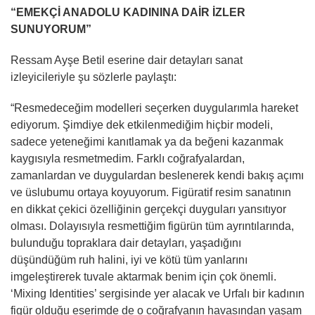
“EMEKÇİ ANADOLU KADININA DAİR İZLER
SUNUYORUM”
Ressam Ayşe Betil eserine dair detayları sanat
izleyicileriyle şu sözlerle paylaştı:
“Resmedeceğim modelleri seçerken duygularımla hareket
ediyorum. Şimdiye dek etkilenmediğim hiçbir modeli,
sadece yeteneğimi kanıtlamak ya da beğeni kazanmak
kaygısıyla resmetmedim. Farklı coğrafyalardan,
zamanlardan ve duygulardan beslenerek kendi bakış açımı
ve üslubumu ortaya koyuyorum. Figüratif resim sanatının
en dikkat çekici özelliğinin gerçekçi duyguları yansıtıyor
olması. Dolayısıyla resmettiğim figürün tüm ayrıntılarında,
bulunduğu topraklara dair detayları, yaşadığını
düşündüğüm ruh halini, iyi ve kötü tüm yanlarını
imgeleştirerek tuvale aktarmak benim için çok önemli.
‘Mixing Identities’ sergisinde yer alacak ve Urfalı bir kadının
figür olduğu eserimde de o coğrafyanın havasından yaşam