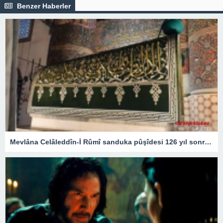
Benzer Haberler
Mevlâna Celâleddîn-İ Rûmî sanduka pûşîdesi 126 yıl sonra yeniden üretildi – Kültür Sanat & Sinema