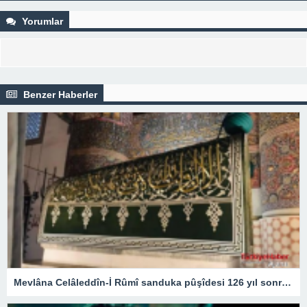
Yorumlar
Benzer Haberler
Mevlâna Celâleddîn-İ Rûmî sanduka pûşîdesi 126 yıl sonra yeniden üretildi – Kültür Sanat & Sinema