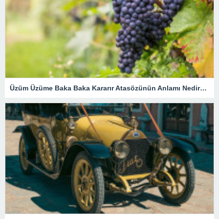
Üzüm Üzüme Baka Baka Kararır Atasözünün Anlamı Nedir? Kısaca Açıklaması Ve Örnek Cümle…