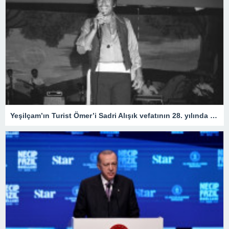
Yeşilçam’ın Turist Ömer’i Sadri Alışık vefatının 28. yılında anılıyor