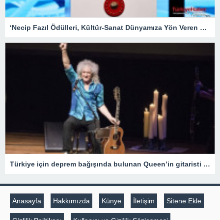
‘Necip Fazıl Ödülleri, Kültür-Sanat Dünyamıza Yön Veren Etkinliklerdendir’ – Kültür Sanat & Sinema
Türkiye için deprem bağışında bulunan Queen’in gitaristi Brian May Sir unvanı aldı
Anasayfa
Hakkımızda
Künye
İletişim
Sitene Ekle