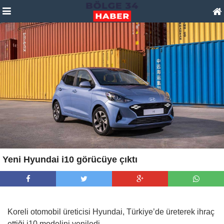
Yeni Hyundai i10 görücüye çıktı
Koreli otomobil üreticisi Hyundai, Türkiye’de üreterek ihraç
ettiği i10 modelini yeniledi.