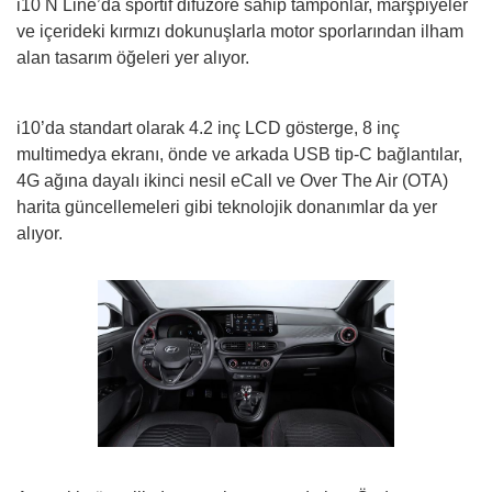
i10 N Line’da sportif difüzöre sahip tamponlar, marşpiyeler
ve içerideki kırmızı dokunuşlarla motor sporlarından ilham
alan tasarım öğeleri yer alıyor.
i10’da standart olarak 4.2 inç LCD gösterge, 8 inç
multimedya ekranı, önde ve arkada USB tip-C bağlantılar,
4G ağına dayalı ikinci nesil eCall ve Over The Air (OTA)
harita güncellemeleri gibi teknolojik donanımlar da yer
alıyor.