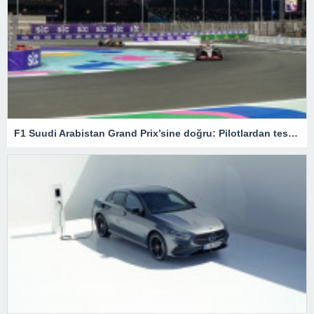
F1 Suudi Arabistan Grand Prix’sine doğru: Pilotlardan test sürüşleri – Son Dakika Spor Haberleri