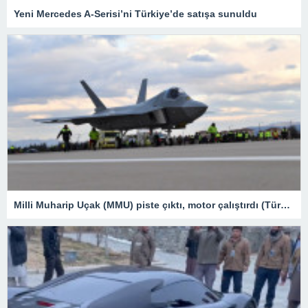
Yeni Mercedes A-Serisi’ni Türkiye’de satışa sunuldu
Milli Muharip Uçak (MMU) piste çıktı, motor çalıştırdı (Türkiye’nin yeni nesil yerli silahları) – Son Dakika Teknoloji Haberleri