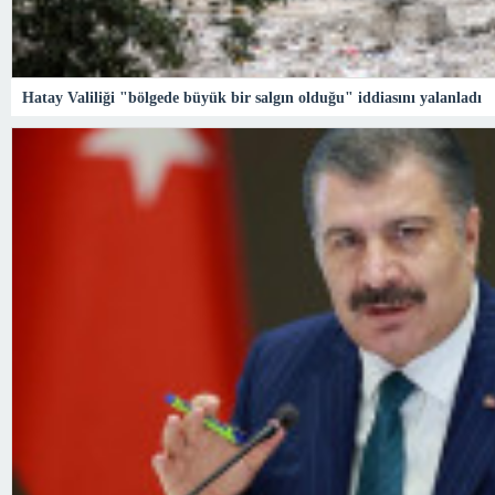
Hatay Valiliği "bölgede büyük bir salgın olduğu" iddiasını yalanladı