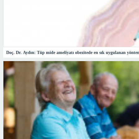
Doç. Dr. Aydın: Tüp mide ameliyatı obezitede en sık uygulanan yönte