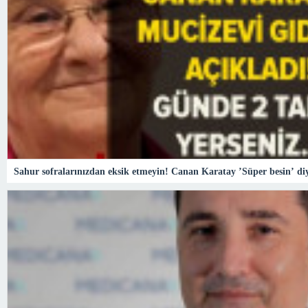
Sahur sofralarınızdan eksik etmeyin! Canan Karatay ’Süper besin’ di