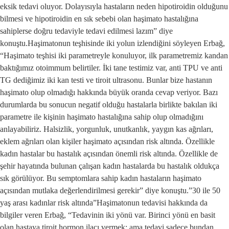
eksik tedavi oluyor. Dolayısıyla hastaların neden hipotiroidin olduğunu
bilmesi ve hipotiroidin en sık sebebi olan haşimato hastalığına
sahiplerse doğru tedaviyle tedavi edilmesi lazım” diye
konuştu.Haşimatonun teşhisinde iki yolun izlendiğini söyleyen Erbağ,
“Haşimato teşhisi iki parametreyle konuluyor, ilk parametremiz kandan
baktığımız otoimmum belirtiler. İki tane testimiz var, anti TPU ve anti
TG dediğimiz iki kan testi ve tiroit ultrasonu. Bunlar bize hastanın
haşimato olup olmadığı hakkında büyük oranda cevap veriyor. Bazı
durumlarda bu sonucun negatif olduğu hastalarla birlikte bakılan iki
parametre ile kişinin haşimato hastalığına sahip olup olmadığını
anlayabiliriz. Halsizlik, yorgunluk, unutkanlık, yaygın kas ağrıları,
eklem ağrıları olan kişiler haşimato açısından risk altında. Özellikle
kadın hastalar bu hastalık açısından önemli risk altında. Özellikle de
şehir hayatında bulunan çalışan kadın hastalarda bu hastalık oldukça
sık görülüyor. Bu semptomlara sahip kadın hastaların haşimato
açısından mutlaka değerlendirilmesi gerekir” diye konuştu.”30 ile 50
yaş arası kadınlar risk altında”Haşimatonun tedavisi hakkında da
bilgiler veren Erbağ, “Tedavinin iki yönü var. Birinci yönü en basit
olan hastaya tiroit hormon ilacı vermek; ama tedavi sadece bundan