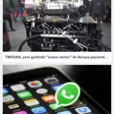
TMOSAN, yeni gelitirdii ”evreci motor” ile Avrupa pazarnda hzla bymeyi hedefliyor