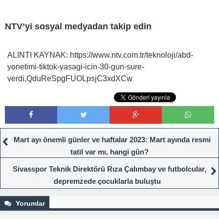
NTV’yi sosyal medyadan takip edin
ALINTI KAYNAK: https://www.ntv.com.tr/teknoloji/abd-
yonetimi-tiktok-yasagi-icin-30-gun-sure-
verdi,QduReSpgFUOLpsjC3xdXCw
Mart ayı önemli günler ve haftalar 2023: Mart ayında resmi
tatil var mı, hangi gün?
Sivasspor Teknik Direktörü Rıza Çalımbay ve futbolcular,
depremzede çocuklarla buluştu
Yorumlar