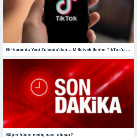
Bir karar da Yeni Zelanda’dan… Milletvekillerine TikTok’u yasaklıyorlar!
Süper hücre nedir, nasıl oluşur?