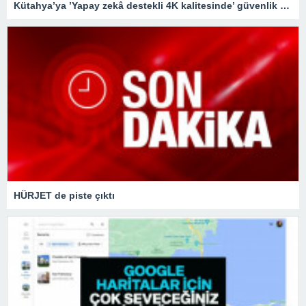
Kütahya’ya ’Yapay zekâ destekli 4K kalitesinde’ güvenlik kameraları
HÜRJET de piste çıktı