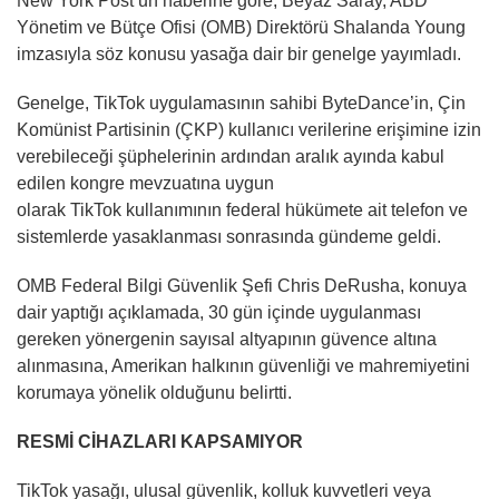
New York Post’un haberine göre, Beyaz Saray, ABD
Yönetim ve Bütçe Ofisi (OMB) Direktörü Shalanda Young
imzasıyla söz konusu yasağa dair bir genelge yayımladı.
Genelge, TikTok uygulamasının sahibi ByteDance’in, Çin
Komünist Partisinin (ÇKP) kullanıcı verilerine erişimine izin
verebileceği şüphelerinin ardından aralık ayında kabul
edilen kongre mevzuatına uygun
olarak TikTok kullanımının federal hükümete ait telefon ve
sistemlerde yasaklanması sonrasında gündeme geldi.
OMB Federal Bilgi Güvenlik Şefi Chris DeRusha, konuya
dair yaptığı açıklamada, 30 gün içinde uygulanması
gereken yönergenin sayısal altyapının güvence altına
alınmasına, Amerikan halkının güvenliği ve mahremiyetini
korumaya yönelik olduğunu belirtti.
RESMİ CİHAZLARI KAPSAMIYOR
TikTok yasağı, ulusal güvenlik, kolluk kuvvetleri veya