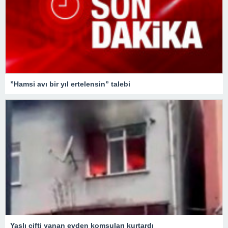
”Hamsi avı bir yıl ertelensin” talebi
Yaşlı çifti yanan evden komşuları kurtardı