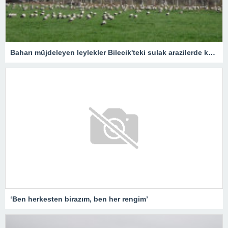
Baharı müjdeleyen leylekler Bilecik'teki sulak arazilerde konakladı
‘Ben herkesten birazım, ben her rengim’