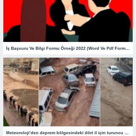
İş Başvuru Ve Bilgi Formu Örneği 2022 (Word Ve Pdf Formatında)
Meteoroloji’den deprem bölgesindeki dört il için turuncu kod alarmı