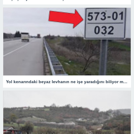
Yol kenarındaki beyaz levhanın ne işe yaradığını biliyor muydunuz?