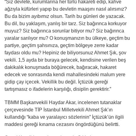
“Siz devlete, kurumlarına her türlü hakareti edip, kahve
ağzıyla küfürleri yapıp bu devletin maaşını nasıl alırsınız?
Bu da bizim ayıbımız olsun. Tarih bu günleri de yazacak.
Bu dil, bu yaklaşım, yanlış bir tarz. Siz bağırınca korkuyor
muyuz? Siz bağırınca sorunlar bitiyor mu? Siz bağırınca
yaralar sarılıyor mu? O konuşmanızın bu ülkeye, geçtim bu
partiye, geçtim şahsınıza, geçtim bölgeye zerre kadar
faydası oldu mu? Hepiniz de biliyorsunuz Ahmet Şık, şov
vekili. 1,5 ayda bir buraya gelecek, kendisine verilen beş
dakikalık konuşmada böğürecek, bağıracak, hakaret
edecek ve sonrasında kendi mahallesindeki malum yere
gidip çay içecek. Vekillik bu değil. İçtüzük gereği
tartışmasız o ifadelerin karşılığı, disiplin gerektirir.”
TBMM Başkanvekili Haydar Akar, incelenen tutanaklar
çerçevesinde TİP İstanbul Milletvekili Ahmet Şık’ın
kullandığı “kaba ve yaralayıcı sözlerinin” İçtüzük’ün ilgili
maddesi gereği kınama cezasını öngördüğünü belirtti.