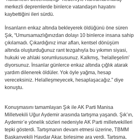
merkezli depremlerde binlerce vatandaşın hayatını
kaybettiğini ileri sürdü.
İnsanların enkaz altında bekleyerek öldüğünü öne süren
Şık, “Umursamazlığınızdan dolayı 10 binlerce insana sahip
çıkılamadı. Çıkardığınız imar afları, kentsel dönüşüm
altında oluşturduğunuz rant tezgahıyla bu yıkımın siyasi,
hukuki ve ahlaki sorumlususunuz. Kalkmış, ‘helalleşelim’
diyorsunuz. İnsanlar günlerce enkaz altında çığlık atarak
yardım dilenerek öldüler. Yok öyle yağma, hesap
vereceksiniz. Helalleşmeyecek, hesaplaşacağız.” diye
konuştu.
Konuşmasını tamamlayan Şık ile AK Parti Manisa
Milletvekili Uğur Aydemir arasında tartışma yaşandı. Şık’ın,
Aydemir’e yönelik sözleri nedeniyle AK Parti milletvekilleri
tepki gösterdi. Tartışmanın devam etmesi üzerine, TBMM
Başkanvekili Haydar Akar, birleşime ara verdi. Tartışma,