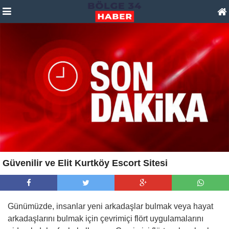
Güvenilir ve Elit Kurtköy Escort Sitesi
Günümüzde, insanlar yeni arkadaşlar bulmak veya hayat
arkadaşlarını bulmak için çevrimiçi flört uygulamalarını