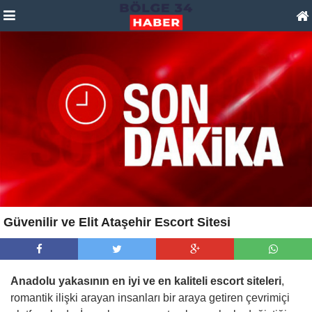
Güvenilir ve Elit Ataşehir Escort Sitesi
Anadolu yakasının en iyi ve en kaliteli escort siteleri
,
romantik ilişki arayan insanları bir araya getiren çevrimiçi