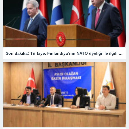
Son dakika: Türkiye, Finlandiya’nın NATO üyeliği ile ilgili ne karar verdi? Cumhurbaşkanı Erdoğan duyurdu: ‘Onay sürecini başlatmaya karar verdik’