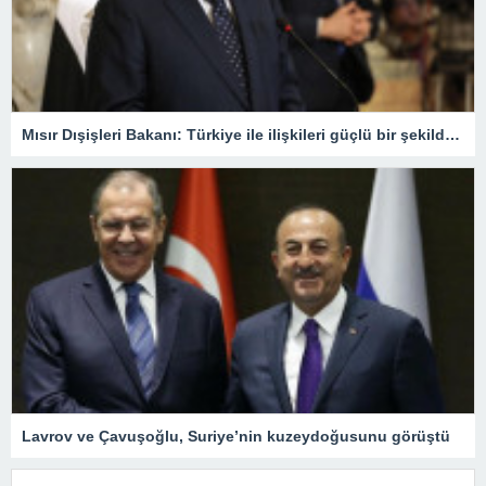
Mısır Dışişleri Bakanı: Türkiye ile ilişkileri güçlü bir şekilde yeniden kuracağımızdan eminiz
Lavrov ve Çavuşoğlu, Suriye’nin kuzeydoğusunu görüştü