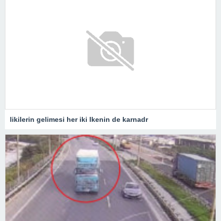
likilerin gelimesi her iki lkenin de karnadr