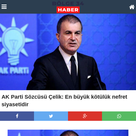
AK Parti Sözcüsü Çelik: En büyük kötülük nefret
siyasetidir