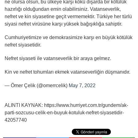
ne olursa olsun, bu ülkeye karşı kökü dışarda bir kötülük
hazırlığı olduğundan emin olabilirsiniz. Vatanseverlik,
nefret ve kin siyasetine geçit vermemektir. Türkiye her türlü
siyasi nefret virüsüne karşı yüksek bağışıklığa sahiptir.
Cumhuriyetimize ve demokrasimize karşı en büyük kötülük
nefret siyasetidir.
Nefret siyaseti ile vatanseverlik bir araya gelmez.
Kin ve nefret tohumları ekmek vatanseverliğin düşmanıdır.
— Ömer Çelik (@omerrcelik)
May 7, 2022
ALINTI KAYNAK: https://www.hurriyet.com.tr/gundem/ak-
parti-sozcusu-celik-en-buyuk-kotuluk-nefret-siyasetidir-
42057740