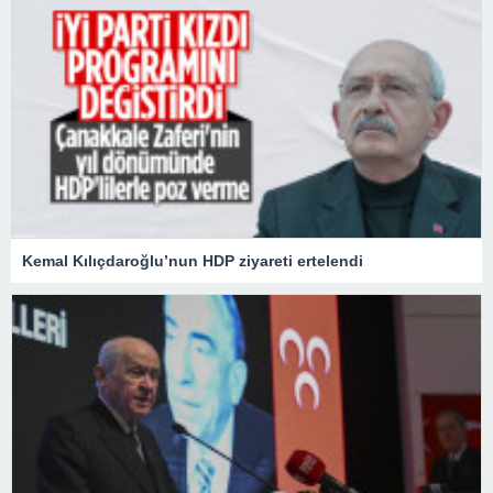
Kemal Kılıçdaroğlu’nun HDP ziyareti ertelendi